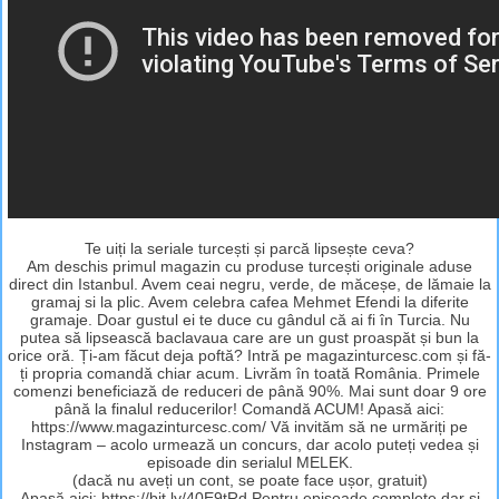
Te uiți la seriale turcești și parcă lipsește ceva?
Am deschis primul magazin cu produse turcești originale aduse
direct din Istanbul. Avem ceai negru, verde, de măceșe, de lămaie la
gramaj si la plic. Avem celebra cafea Mehmet Efendi la diferite
gramaje. Doar gustul ei te duce cu gândul că ai fi în Turcia. Nu
putea să lipsească baclavaua care are un gust proaspăt și bun la
orice oră. Ți-am făcut deja poftă? Intră pe magazinturcesc.com și fă-
ți propria comandă chiar acum. Livrăm în toată România. Primele
comenzi beneficiază de reduceri de până 90%. Mai sunt doar 9 ore
până la finalul reducerilor! Comandă ACUM! Apasă aici:
https://www.magazinturcesc.com/ Vă invităm să ne urmăriți pe
Instagram – acolo urmează un concurs, dar acolo puteți vedea și
episoade din serialul MELEK.
(dacă nu aveți un cont, se poate face ușor, gratuit)
Apasă aici: https://bit.ly/40E9tRd Pentru episoade complete dar și