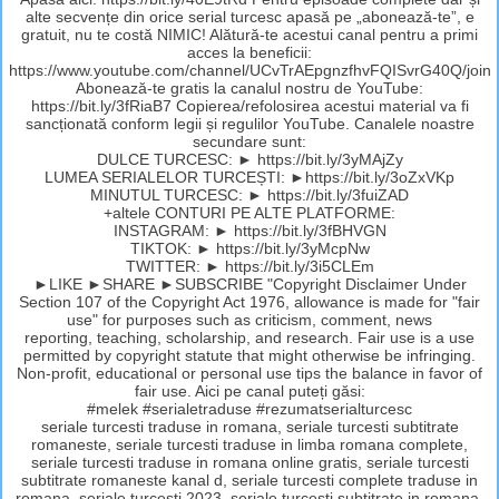
alte secvențe din orice serial turcesc apasă pe „abonează-te”, e
gratuit, nu te costă NIMIC! Alătură-te acestui canal pentru a primi
acces la beneficii:
https://www.youtube.com/channel/UCvTrAEpgnzfhvFQISvrG40Q/join
Abonează-te gratis la canalul nostru de YouTube:
https://bit.ly/3fRiaB7 Copierea/refolosirea acestui material va fi
sancționată conform legii și regulilor YouTube. Canalele noastre
secundare sunt:
DULCE TURCESC: ► https://bit.ly/3yMAjZy
LUMEA SERIALELOR TURCEȘTI: ►https://bit.ly/3oZxVKp
MINUTUL TURCESC: ► https://bit.ly/3fuiZAD
+altele CONTURI PE ALTE PLATFORME:
INSTAGRAM: ► https://bit.ly/3fBHVGN
TIKTOK: ► https://bit.ly/3yMcpNw
TWITTER: ► https://bit.ly/3i5CLEm
►LIKE ►SHARE ►SUBSCRIBE "Copyright Disclaimer Under
Section 107 of the Copyright Act 1976, allowance is made for "fair
use" for purposes such as criticism, comment, news
reporting, teaching, scholarship, and research. Fair use is a use
permitted by copyright statute that might otherwise be infringing.
Non-profit, educational or personal use tips the balance in favor of
fair use. Aici pe canal puteți găsi:
#melek #serialetraduse #rezumatserialturcesc
seriale turcesti traduse in romana, seriale turcesti subtitrate
romaneste, seriale turcesti traduse in limba romana complete,
seriale turcesti traduse in romana online gratis, seriale turcesti
subtitrate romaneste kanal d, seriale turcesti complete traduse in
romana, seriale turcesti 2023, seriale turcesti subtitrate in romana,