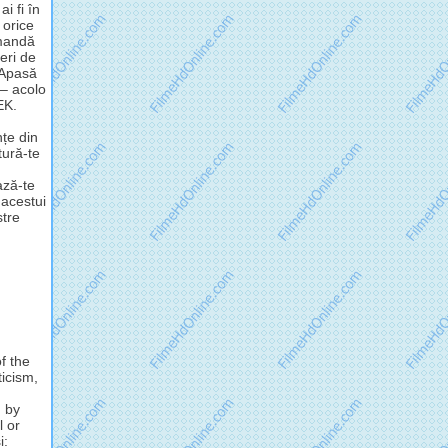
i fi în
 orice
omandă
eri de
 Apasă
 – acolo
EK.
nțe din
tură-te
ză-te
 acestui
stre
f the
ticism,
d by
l or
i: