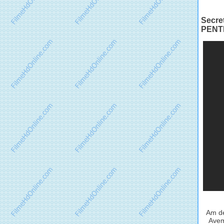
Secre
PENT
Am de
Avem