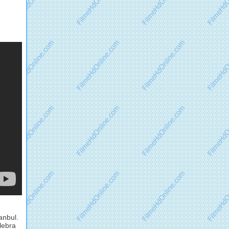
anbul.
lebra