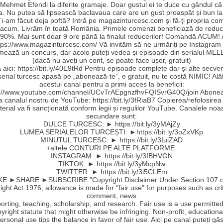
Mehmet Efendi la diferite gramaje. Doar gustul ei te duce cu gândul că a
a. Nu putea să lipsească baclavaua care are un gust proaspăt și bun la
Ți-am făcut deja poftă? Intră pe magazinturcesc.com și fă-ți propria c
 acum. Livrăm în toată România. Primele comenzi beneficiază de reduc
90%. Mai sunt doar 9 ore până la finalul reducerilor! Comandă ACUM!
ttps://www.magazinturcesc.com/ Vă invităm să ne urmăriți pe Instagram
mează un concurs, dar acolo puteți vedea și episoade din serialul MEL
(dacă nu aveți un cont, se poate face ușor, gratuit)
aici: https://bit.ly/40E9tRd Pentru episoade complete dar și alte secve
serial turcesc apasă pe „abonează-te”, e gratuit, nu te costă NIMIC! Ală
acestui canal pentru a primi acces la beneficii:
s://www.youtube.com/channel/UCvTrAEpgnzfhvFQISvrG40Q/join Abonea
la canalul nostru de YouTube: https://bit.ly/3fRiaB7 Copierea/refolosirea
erial va fi sancționată conform legii și regulilor YouTube. Canalele noa
secundare sunt:
DULCE TURCESC: ► https://bit.ly/3yMAjZy
LUMEA SERIALELOR TURCEȘTI: ►https://bit.ly/3oZxVKp
MINUTUL TURCESC: ► https://bit.ly/3fuiZAD
+altele CONTURI PE ALTE PLATFORME:
INSTAGRAM: ► https://bit.ly/3fBHVGN
TIKTOK: ► https://bit.ly/3yMcpNw
TWITTER: ► https://bit.ly/3i5CLEm
E ►SHARE ►SUBSCRIBE "Copyright Disclaimer Under Section 107 o
ght Act 1976, allowance is made for "fair use" for purposes such as cri
comment, news
orting, teaching, scholarship, and research. Fair use is a use permitte
yright statute that might otherwise be infringing. Non-profit, educationa
ersonal use tips the balance in favor of fair use. Aici pe canal puteți găs