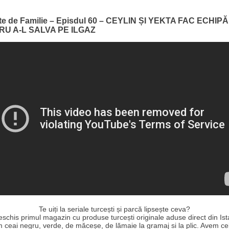
te de Familie – Episdul 60 – CEYLIN ȘI YEKTA FAC ECHIPĂ
RU A-L SALVA PE ILGAZ
Te uiți la seriale turcești și parcă lipsește ceva?
schis primul magazin cu produse turcești originale aduse direct din Ist
 ceai negru, verde, de măceșe, de lămaie la gramaj si la plic. Avem ce