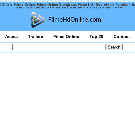
 Online, Filme Online, Filme Online Subtitrate, Filme Hd - Secrete de Familie – E
– CEYLIN ȘI YEKTA FAC ECHIPĂ PENTRU A-L SALVA PE ILGAZ
Acasa
Trailere
Filme Online
Top 20
Contact