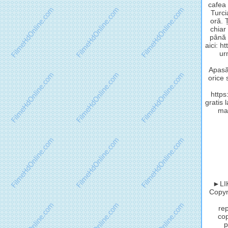
cafea 
Turci
oră. 
chiar
până 
aici: h
ur
Apasă 
orice 
http
gratis 
mat
►LIK
Copyri
rep
cop
p