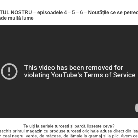
UL NOSTRU – episoadele 4 – 5 – 6 – Noutățile ce se petrec
nde multă lume
Te uiți la seriale turcești și parcă lipsește ceva?
schis primul magazin cu produse turcești originale aduse direct din Ist
 ceai negru, verde, de măceșe, de lămaie la gramaj si la plic. Avem ce