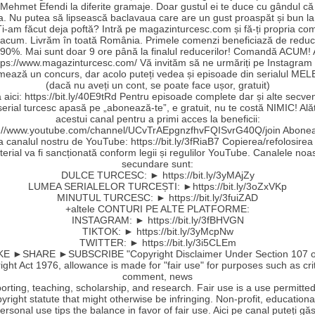
Mehmet Efendi la diferite gramaje. Doar gustul ei te duce cu gândul că a
a. Nu putea să lipsească baclavaua care are un gust proaspăt și bun la
Ți-am făcut deja poftă? Intră pe magazinturcesc.com și fă-ți propria c
 acum. Livrăm în toată România. Primele comenzi beneficiază de reduc
90%. Mai sunt doar 9 ore până la finalul reducerilor! Comandă ACUM!
ttps://www.magazinturcesc.com/ Vă invităm să ne urmăriți pe Instagram
mează un concurs, dar acolo puteți vedea și episoade din serialul MEL
(dacă nu aveți un cont, se poate face ușor, gratuit)
aici: https://bit.ly/40E9tRd Pentru episoade complete dar și alte secve
serial turcesc apasă pe „abonează-te”, e gratuit, nu te costă NIMIC! Ală
acestui canal pentru a primi acces la beneficii:
s://www.youtube.com/channel/UCvTrAEpgnzfhvFQISvrG40Q/join Abonea
la canalul nostru de YouTube: https://bit.ly/3fRiaB7 Copierea/refolosirea
erial va fi sancționată conform legii și regulilor YouTube. Canalele noa
secundare sunt:
DULCE TURCESC: ► https://bit.ly/3yMAjZy
LUMEA SERIALELOR TURCEȘTI: ►https://bit.ly/3oZxVKp
MINUTUL TURCESC: ► https://bit.ly/3fuiZAD
+altele CONTURI PE ALTE PLATFORME:
INSTAGRAM: ► https://bit.ly/3fBHVGN
TIKTOK: ► https://bit.ly/3yMcpNw
TWITTER: ► https://bit.ly/3i5CLEm
E ►SHARE ►SUBSCRIBE "Copyright Disclaimer Under Section 107 o
ght Act 1976, allowance is made for "fair use" for purposes such as cri
comment, news
orting, teaching, scholarship, and research. Fair use is a use permitte
yright statute that might otherwise be infringing. Non-profit, educationa
ersonal use tips the balance in favor of fair use. Aici pe canal puteți găs