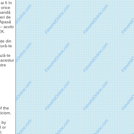
i fi în
 orice
omandă
eri de
 Apasă
 – acolo
EK.
nțe din
tură-te
ză-te
 acestui
stre
f the
ticism,
d by
l or
i: