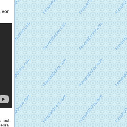
 vor
anbul.
lebra