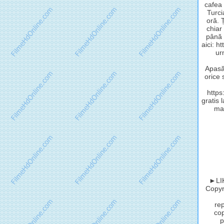
cafea 
Turci
oră. 
chiar
până 
aici: h
ur
Apasă 
orice 
http
gratis 
mat
►LIK
Copyri
rep
cop
p