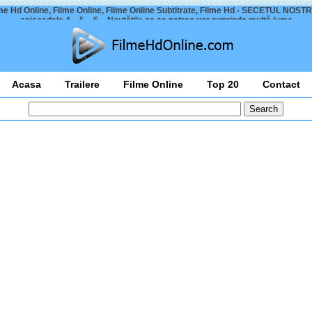
me Hd Online, Filme Online, Filme Online Subtitrate, Filme Hd - SECETUL NOST
episoadele 4 – 5 – 6 – Noutățile ce se petrec vor suprinde multă lume
Acasa
Trailere
Filme Online
Top 20
Contact