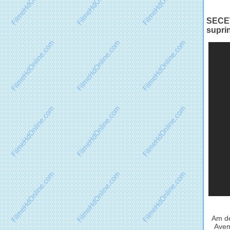
SECET
supri
Am de
Avem