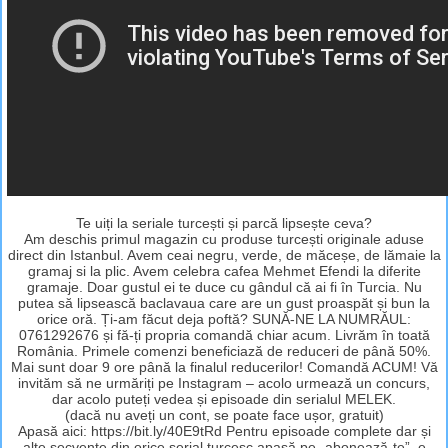
Te uiți la seriale turcești și parcă lipsește ceva?
Am deschis primul magazin cu produse turcești originale aduse
direct din Istanbul. Avem ceai negru, verde, de măceșe, de lămaie la
gramaj si la plic. Avem celebra cafea Mehmet Efendi la diferite
gramaje. Doar gustul ei te duce cu gândul că ai fi în Turcia. Nu
putea să lipsească baclavaua care are un gust proaspăt și bun la
orice oră. Ți-am făcut deja poftă? SUNĂ-NE LA NUMRĂUL:
0761292676 și fă-ți propria comandă chiar acum. Livrăm în toată
România. Primele comenzi beneficiază de reduceri de până 50%.
Mai sunt doar 9 ore până la finalul reducerilor! Comandă ACUM! Vă
invităm să ne urmăriți pe Instagram – acolo urmează un concurs,
dar acolo puteți vedea și episoade din serialul MELEK.
(dacă nu aveți un cont, se poate face ușor, gratuit)
Apasă aici: https://bit.ly/40E9tRd Pentru episoade complete dar și
alte secvențe din orice serial turcesc apasă pe „abonează-te”, e