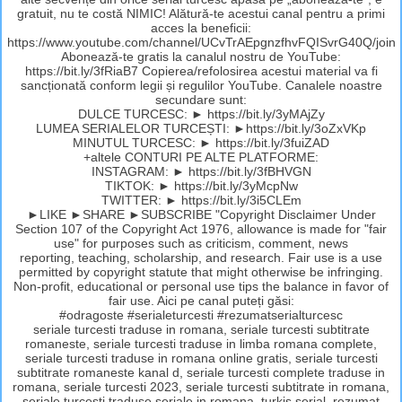
gratuit, nu te costă NIMIC! Alătură-te acestui canal pentru a primi
acces la beneficii:
https://www.youtube.com/channel/UCvTrAEpgnzfhvFQISvrG40Q/join
Abonează-te gratis la canalul nostru de YouTube:
https://bit.ly/3fRiaB7 Copierea/refolosirea acestui material va fi
sancționată conform legii și regulilor YouTube. Canalele noastre
secundare sunt:
DULCE TURCESC: ► https://bit.ly/3yMAjZy
LUMEA SERIALELOR TURCEȘTI: ►https://bit.ly/3oZxVKp
MINUTUL TURCESC: ► https://bit.ly/3fuiZAD
+altele CONTURI PE ALTE PLATFORME:
INSTAGRAM: ► https://bit.ly/3fBHVGN
TIKTOK: ► https://bit.ly/3yMcpNw
TWITTER: ► https://bit.ly/3i5CLEm
►LIKE ►SHARE ►SUBSCRIBE "Copyright Disclaimer Under
Section 107 of the Copyright Act 1976, allowance is made for "fair
use" for purposes such as criticism, comment, news
reporting, teaching, scholarship, and research. Fair use is a use
permitted by copyright statute that might otherwise be infringing.
Non-profit, educational or personal use tips the balance in favor of
fair use. Aici pe canal puteți găsi:
#odragoste #serialeturcesti #rezumatserialturcesc
seriale turcesti traduse in romana, seriale turcesti subtitrate
romaneste, seriale turcesti traduse in limba romana complete,
seriale turcesti traduse in romana online gratis, seriale turcesti
subtitrate romaneste kanal d, seriale turcesti complete traduse in
romana, seriale turcesti 2023, seriale turcesti subtitrate in romana,
seriale turcesti traduse,seriale in romana, turkis serial, rezumat