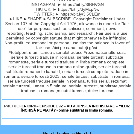
INSTAGRAM: ► https://bit.ly/3fBHVGN
TIKTOK: ► https://bit.ly/3yMcpNw
TWITTER: ► https://bit.ly/3i5CLEm
►LIKE ►SHARE ►SUBSCRIBE "Copyright Disclaimer Under
Section 107 of the Copyright Act 1976, allowance is made for "fair
use" for purposes such as criticism, comment, news
reporting, teaching, scholarship, and research. Fair use is a use
permitted by copyright statute that might otherwise be infringing.
Non-profit, educational or personal use tips the balance in favor of
fair use. Aici pe canal puteți găsi:
#totulpentrufamiliamea #serialetraduse #rezumatserialturcesc
seriale turcesti traduse in romana, seriale turcesti subtitrate
romaneste, seriale turcesti traduse in limba romana complete,
seriale turcesti traduse in romana online gratis, seriale turcesti
subtitrate romaneste kanal d, seriale turcesti complete traduse in
romana, seriale turcesti 2023, seriale turcesti subtitrate in romana,
seriale turcesti traduse,seriale in romana, turkis serial, rezumat
seriale turcesti, lumea in 5 minute, seriale, turcesti, subtitrate,seriale
traduse in romana,minutul turcesc, dulce turcesc
PREȚUL FERICIRII – EPISODUL 92 – AU AJUNS LA ÎNCHISOARE – YILDIZ
ÎNCHISĂ PE VIAȚĂ? - online subtitrat in limba romana.
filme hd online
si
filme hd