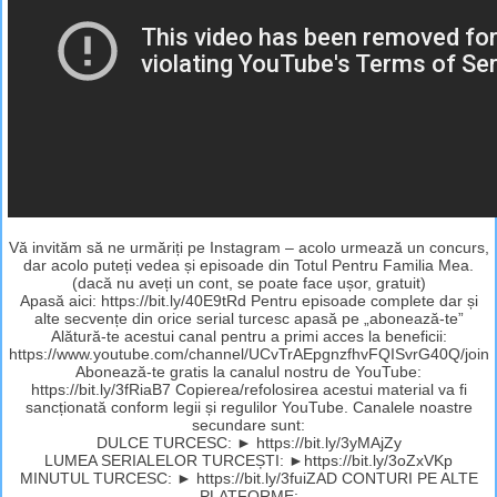
Vă invităm să ne urmăriți pe Instagram – acolo urmează un concurs,
dar acolo puteți vedea și episoade din Totul Pentru Familia Mea.
(dacă nu aveți un cont, se poate face ușor, gratuit)
Apasă aici: https://bit.ly/40E9tRd Pentru episoade complete dar și
alte secvențe din orice serial turcesc apasă pe „abonează-te”
Alătură-te acestui canal pentru a primi acces la beneficii:
https://www.youtube.com/channel/UCvTrAEpgnzfhvFQISvrG40Q/join
Abonează-te gratis la canalul nostru de YouTube:
https://bit.ly/3fRiaB7 Copierea/refolosirea acestui material va fi
sancționată conform legii și regulilor YouTube. Canalele noastre
secundare sunt:
DULCE TURCESC: ► https://bit.ly/3yMAjZy
LUMEA SERIALELOR TURCEȘTI: ►https://bit.ly/3oZxVKp
MINUTUL TURCESC: ► https://bit.ly/3fuiZAD CONTURI PE ALTE
PLATFORME: