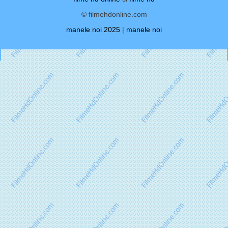
© filmehdonline.com
manele noi 2025
|
manele noi