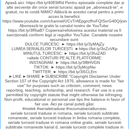
Apasă aici: https://bit.ly/40E9tRd Pentru episoade complete dar și
alte secvențe din orice serial turcesc apasă pe „abonează-te”, e
gratuit, nu te costă NIMIC! Alătură-te acestui canal pentru a primi
acces la beneficii:
https://www.youtube.com/channel/UCvTrAEpgnzfhvFQISvrG40Q/join
Abonează-te gratis la canalul nostru de YouTube:
https://bit.ly/3fRiaB7 Copierea/refolosirea acestui material va fi
sancționată conform legii și regulilor YouTube. Canalele noastre
secundare sunt:
DULCE TURCESC: ► https://bit.ly/3yMAjZy
LUMEA SERIALELOR TURCEȘTI: ►https://bit.ly/3oZxVKp
MINUTUL TURCESC: ► https://bit.ly/3fuiZAD
+altele CONTURI PE ALTE PLATFORME:
INSTAGRAM: ► https://bit.ly/3fBHVGN
TIKTOK: ► https://bit.ly/3yMcpNw
TWITTER: ► https://bit.ly/3i5CLEm
►LIKE ►SHARE ►SUBSCRIBE "Copyright Disclaimer Under
Section 107 of the Copyright Act 1976, allowance is made for "fair
use" for purposes such as criticism, comment, news
reporting, teaching, scholarship, and research. Fair use is a use
permitted by copyright statute that might otherwise be infringing.
Non-profit, educational or personal use tips the balance in favor of
fair use. Aici pe canal puteți găsi:
#melek #serialetraduse #rezumatserialturcesc
seriale turcesti traduse in romana, seriale turcesti subtitrate
romaneste, seriale turcesti traduse in limba romana complete,
seriale turcesti traduse in romana online gratis, seriale turcesti
subtitrate romaneste kanal d, seriale turcesti complete traduse in