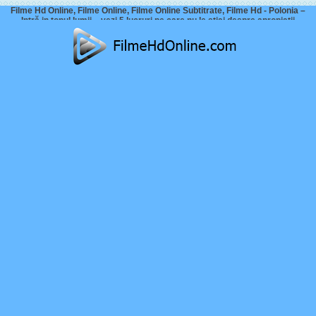
Filme Hd Online, Filme Online, Filme Online Subtitrate, Filme Hd - Polonia –
Intră in topul lumii – vezi 5 lucruri pe care nu le știai despre apropiații
României.