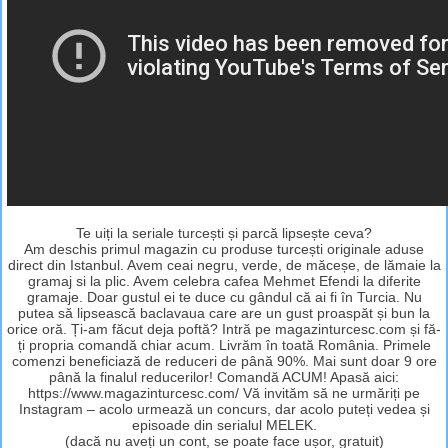
Te uiți la seriale turcești și parcă lipsește ceva?
Am deschis primul magazin cu produse turcești originale aduse
direct din Istanbul. Avem ceai negru, verde, de măceșe, de lămaie la
gramaj si la plic. Avem celebra cafea Mehmet Efendi la diferite
gramaje. Doar gustul ei te duce cu gândul că ai fi în Turcia. Nu
putea să lipsească baclavaua care are un gust proaspăt și bun la
orice oră. Ți-am făcut deja poftă? Intră pe magazinturcesc.com și fă-
ți propria comandă chiar acum. Livrăm în toată România. Primele
comenzi beneficiază de reduceri de până 90%. Mai sunt doar 9 ore
până la finalul reducerilor! Comandă ACUM! Apasă aici:
https://www.magazinturcesc.com/ Vă invităm să ne urmăriți pe
Instagram – acolo urmează un concurs, dar acolo puteți vedea și
episoade din serialul MELEK.
(dacă nu aveți un cont, se poate face ușor, gratuit)