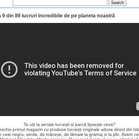
 9 din 89 lucruri incredibile de pe planeta noastră
Te uiți la seriale turcești și parcă lipsește ceva?
schis primul magazin cu produse turcești originale aduse direct din Ist
 ceai negru, verde, de măceșe, de lămaie la gramaj si la plic. Avem ce