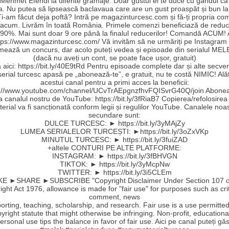
Mehmet Efendi la diferite gramaje. Doar gustul ei te duce cu gândul că a
a. Nu putea să lipsească baclavaua care are un gust proaspăt și bun la
Ți-am făcut deja poftă? Intră pe magazinturcesc.com și fă-ți propria c
 acum. Livrăm în toată România. Primele comenzi beneficiază de reduc
90%. Mai sunt doar 9 ore până la finalul reducerilor! Comandă ACUM!
ttps://www.magazinturcesc.com/ Vă invităm să ne urmăriți pe Instagram
mează un concurs, dar acolo puteți vedea și episoade din serialul MEL
(dacă nu aveți un cont, se poate face ușor, gratuit)
aici: https://bit.ly/40E9tRd Pentru episoade complete dar și alte secve
serial turcesc apasă pe „abonează-te”, e gratuit, nu te costă NIMIC! Ală
acestui canal pentru a primi acces la beneficii:
s://www.youtube.com/channel/UCvTrAEpgnzfhvFQISvrG40Q/join Abonea
la canalul nostru de YouTube: https://bit.ly/3fRiaB7 Copierea/refolosirea
erial va fi sancționată conform legii și regulilor YouTube. Canalele noa
secundare sunt:
DULCE TURCESC: ► https://bit.ly/3yMAjZy
LUMEA SERIALELOR TURCEȘTI: ►https://bit.ly/3oZxVKp
MINUTUL TURCESC: ► https://bit.ly/3fuiZAD
+altele CONTURI PE ALTE PLATFORME:
INSTAGRAM: ► https://bit.ly/3fBHVGN
TIKTOK: ► https://bit.ly/3yMcpNw
TWITTER: ► https://bit.ly/3i5CLEm
E ►SHARE ►SUBSCRIBE "Copyright Disclaimer Under Section 107 o
ght Act 1976, allowance is made for "fair use" for purposes such as cri
comment, news
orting, teaching, scholarship, and research. Fair use is a use permitte
yright statute that might otherwise be infringing. Non-profit, educationa
ersonal use tips the balance in favor of fair use. Aici pe canal puteți găs