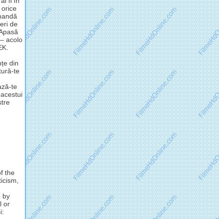
i fi în
 orice
omandă
eri de
 Apasă
 – acolo
EK.
nțe din
tură-te
ză-te
 acestui
stre
f the
ticism,
d by
l or
i: