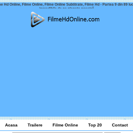
me Hd Online, Filme Online, Filme Online Subtitrate, Filme Hd - Partea 9 din 89 luc
incredibile de pe planeta noastră
Acasa
Trailere
Filme Online
Top 20
Contact