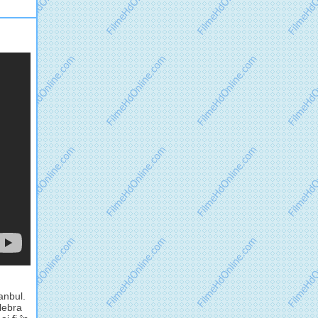
anbul.
lebra