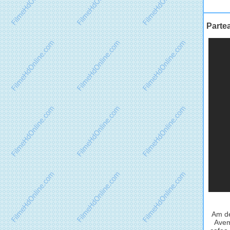
Partea
Am de
Avem