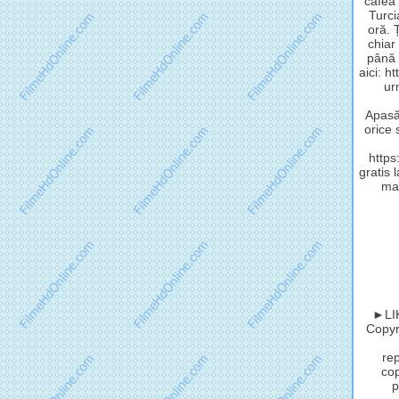
cafea 
Turci
oră. 
chiar
până 
aici: h
ur
Apasă 
orice 
http
gratis 
mat
►LIK
Copyri
rep
cop
p