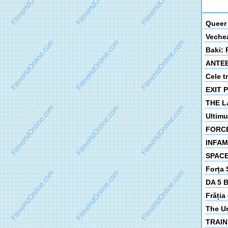
Queer 
Vechea 
Baki: 
ANTEB
Cele t
EXIT P
THE L
Ultimul
FORCE
INFAMO
SPACE 
Forța S
DA 5 B
Frăția 
The Um
TRAIN 