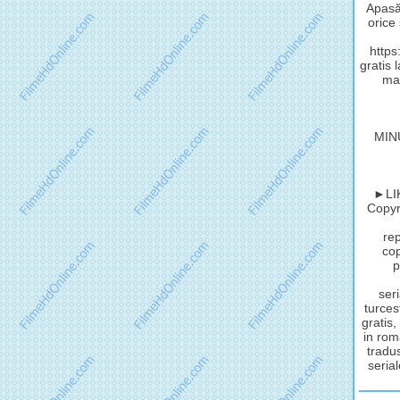
Apasă 
orice
http
gratis 
mat
MIN
►LIK
Copyri
rep
cop
p
seri
turces
gratis,
in rom
tradus
serial