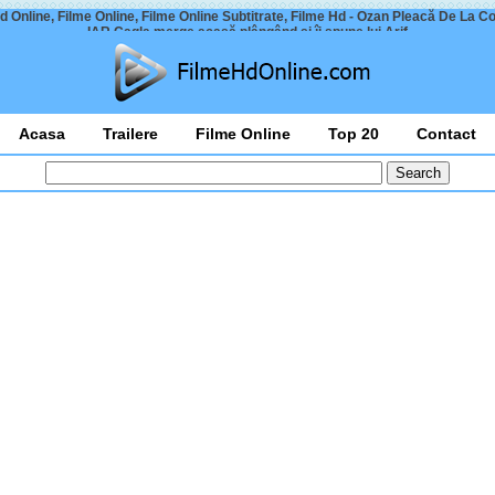
d Online, Filme Online, Filme Online Subtitrate, Filme Hd - Ozan Pleacă De La 
IAR Cagla merge acasă plângând și îi spune lui Arif
Acasa
Trailere
Filme Online
Top 20
Contact