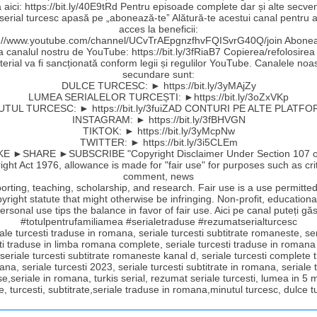
aici: https://bit.ly/40E9tRd Pentru episoade complete dar și alte secve
 serial turcesc apasă pe „abonează-te” Alătură-te acestui canal pentru a
acces la beneficii:
s://www.youtube.com/channel/UCvTrAEpgnzfhvFQISvrG40Q/join Abonea
la canalul nostru de YouTube: https://bit.ly/3fRiaB7 Copierea/refolosirea
erial va fi sancționată conform legii și regulilor YouTube. Canalele noa
secundare sunt:
DULCE TURCESC: ► https://bit.ly/3yMAjZy
LUMEA SERIALELOR TURCEȘTI: ►https://bit.ly/3oZxVKp
UTUL TURCESC: ► https://bit.ly/3fuiZAD CONTURI PE ALTE PLATFO
INSTAGRAM: ► https://bit.ly/3fBHVGN
TIKTOK: ► https://bit.ly/3yMcpNw
TWITTER: ► https://bit.ly/3i5CLEm
E ►SHARE ►SUBSCRIBE "Copyright Disclaimer Under Section 107 o
ght Act 1976, allowance is made for "fair use" for purposes such as cri
comment, news
orting, teaching, scholarship, and research. Fair use is a use permitte
yright statute that might otherwise be infringing. Non-profit, educationa
ersonal use tips the balance in favor of fair use. Aici pe canal puteți găs
#totulpentrufamiliamea #serialetraduse #rezumatserialturcesc
ale turcesti traduse in romana, seriale turcesti subtitrate romaneste, se
ti traduse in limba romana complete, seriale turcesti traduse in romana
 seriale turcesti subtitrate romaneste kanal d, seriale turcesti complete
ana, seriale turcesti 2023, seriale turcesti subtitrate in romana, seriale t
e,seriale in romana, turkis serial, rezumat seriale turcesti, lumea in 5 
e, turcesti, subtitrate,seriale traduse in romana,minutul turcesc, dulce 