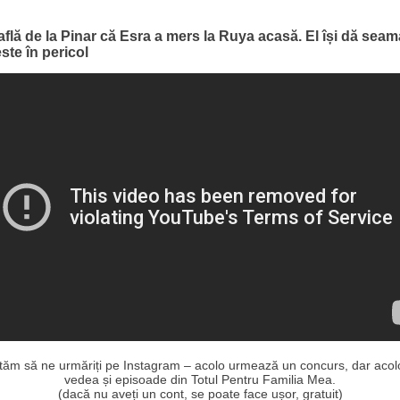
flă de la Pinar că Esra a mers la Ruya acasă. El își dă seam
ste în pericol
ităm să ne urmăriți pe Instagram – acolo urmează un concurs, dar acolo
vedea și episoade din Totul Pentru Familia Mea.
(dacă nu aveți un cont, se poate face ușor, gratuit)