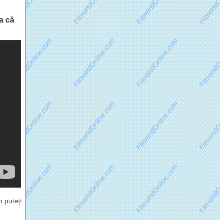
a că
 puteți