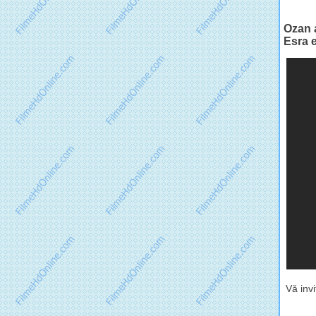
Ozan a
Esra e
Vă inv