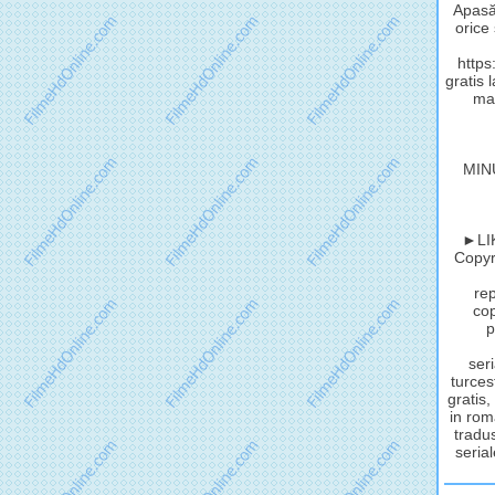
Apasă 
orice
http
gratis 
mat
MIN
►LIK
Copyri
rep
cop
p
seri
turces
gratis,
in rom
tradus
serial