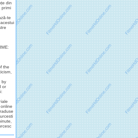
nțe din
 primi
ză-te
 acestui
stre
RME:
f the
ticism,
d by
l or
i:
riale
 online
 traduse
urcesti
minute,
turcesc