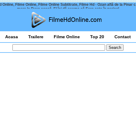
 Online, Filme Online, Filme Online Subtitrate, Filme Hd - Ozan află de la Pinar 
mers la Ruya acasă. El își dă seama că Esra este în pericol
Acasa
Trailere
Filme Online
Top 20
Contact