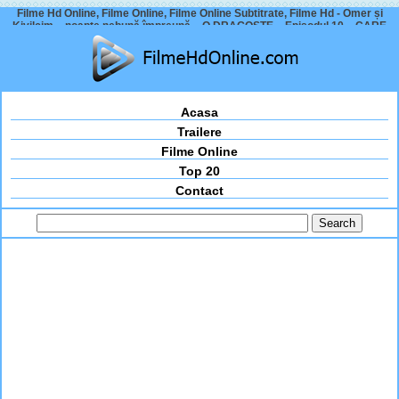
Filme Hd Online, Filme Online, Filme Online Subtitrate, Filme Hd - Omer și
Kivilcim – noapte nebună împreună – O DRAGOSTE – Episodul 10 – CARE
ESTE ULTIMUL EPISOD?
Acasa
Trailere
Filme Online
Top 20
Contact