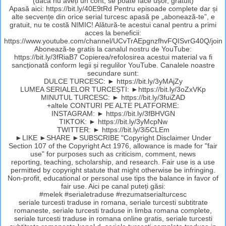
(dacă nu aveți un cont, se poate face ușor, gratuit)
Apasă aici: https://bit.ly/40E9tRd Pentru episoade complete dar și
alte secvențe din orice serial turcesc apasă pe „abonează-te”, e
gratuit, nu te costă NIMIC! Alătură-te acestui canal pentru a primi
acces la beneficii:
https://www.youtube.com/channel/UCvTrAEpgnzfhvFQISvrG40Q/join
Abonează-te gratis la canalul nostru de YouTube:
https://bit.ly/3fRiaB7 Copierea/refolosirea acestui material va fi
sancționată conform legii și regulilor YouTube. Canalele noastre
secundare sunt:
DULCE TURCESC: ► https://bit.ly/3yMAjZy
LUMEA SERIALELOR TURCEȘTI: ►https://bit.ly/3oZxVKp
MINUTUL TURCESC: ► https://bit.ly/3fuiZAD
+altele CONTURI PE ALTE PLATFORME:
INSTAGRAM: ► https://bit.ly/3fBHVGN
TIKTOK: ► https://bit.ly/3yMcpNw
TWITTER: ► https://bit.ly/3i5CLEm
►LIKE ►SHARE ►SUBSCRIBE "Copyright Disclaimer Under
Section 107 of the Copyright Act 1976, allowance is made for "fair
use" for purposes such as criticism, comment, news
reporting, teaching, scholarship, and research. Fair use is a use
permitted by copyright statute that might otherwise be infringing.
Non-profit, educational or personal use tips the balance in favor of
fair use. Aici pe canal puteți găsi:
#melek #serialetraduse #rezumatserialturcesc
seriale turcesti traduse in romana, seriale turcesti subtitrate
romaneste, seriale turcesti traduse in limba romana complete,
seriale turcesti traduse in romana online gratis, seriale turcesti