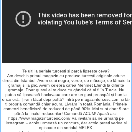
Te uiți la seriale turcești și parcă lipsește ceva?
Am deschis primul magazin cu produse turcești originale aduse
direct din Istanbul. Avem ceai negru, verde, de măceșe, de lămaie la
gramaj si la plic. Avem celebra cafea Mehmet Efendi la diferite
gramaje. Doar gustul ei te duce cu gândul că ai fi în Turcia. Nu
putea să lipsească baclavaua care are un gust proaspăt și bun la
orice oră. Ți-am făcut deja poftă? Intră pe magazinturcesc.com și fă-
ți propria comandă chiar acum. Livrăm în toată România. Primele
comenzi beneficiază de reduceri de până 90%. Mai sunt doar 9 ore
până la finalul reducerilor! Comandă ACUM! Apasă aici:
https://www.magazinturcesc.com/ Vă invităm să ne urmăriți pe
Instagram – acolo urmează un concurs, dar acolo puteți vedea și
episoade din serialul MELEK.