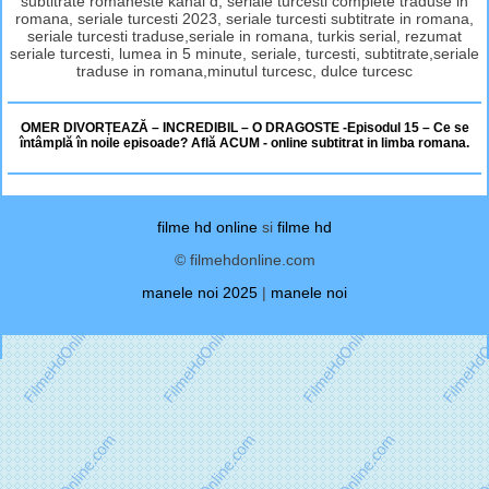
subtitrate romaneste kanal d, seriale turcesti complete traduse in
romana, seriale turcesti 2023, seriale turcesti subtitrate in romana,
seriale turcesti traduse,seriale in romana, turkis serial, rezumat
seriale turcesti, lumea in 5 minute, seriale, turcesti, subtitrate,seriale
traduse in romana,minutul turcesc, dulce turcesc
OMER DIVORȚEAZĂ – INCREDIBIL – O DRAGOSTE -Episodul 15 – Ce se
întâmplă în noile episoade? Află ACUM - online subtitrat in limba romana.
filme hd online
si
filme hd
© filmehdonline.com
manele noi 2025
|
manele noi