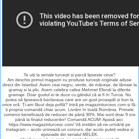
Te uiți la seriale turcești și parcă lipsește ceva?
Am deschis primul magazin cu produse turcești originale aduse
direct din Istanbul. Avem ceai negru, verde, de măceșe, de lămaie la
gramaj si la plic. Avem celebra cafea Mehmet Efendi la diferite
gramaje. Doar gustul ei te duce cu gândul că ai fi în Turcia. Nu
putea să lipsească baclavaua care are un gust proaspăt și bun la
orice oră. Ți-am făcut deja poftă? Intră pe magazinturcesc.com și fă-
ți propria comandă chiar acum. Livrăm în toată România. Primele
comenzi beneficiază de reduceri de până 90%. Mai sunt doar 9 ore
până la finalul reducerilor! Comandă ACUM! Apasă aici:
https://www.magazinturcesc.com/ Vă invităm să ne urmăriți pe
Instagram – acolo urmează un concurs, dar acolo puteți vedea și
episoade din serialul MELEK.