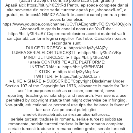
(dacă nu aveți un cont, se poate face ușor, gratuit)
Apasă aici: https://bit.ly/40E9tRd Pentru episoade complete dar și
alte secvențe din orice serial turcesc apasă pe „abonează-te”, e
gratuit, nu te costă NIMIC! Alătură-te acestui canal pentru a primi
acces la beneficii:
https://www.youtube.com/channel/UCvTrAEpgnzfhvFQISvrG40Q/join
Abonează-te gratis la canalul nostru de YouTube:
https://bit.ly/3fRiaB7 Copierea/refolosirea acestui material va fi
sancționată conform legii și regulilor YouTube. Canalele noastre
secundare sunt:
DULCE TURCESC: ► https://bit.ly/3yMAjZy
LUMEA SERIALELOR TURCEȘTI: ►https://bit.ly/3oZxVKp
MINUTUL TURCESC: ► https://bit.ly/3fuiZAD
+altele CONTURI PE ALTE PLATFORME:
INSTAGRAM: ► https://bit.ly/3fBHVGN
TIKTOK: ► https://bit.ly/3yMcpNw
TWITTER: ► https://bit.ly/3i5CLEm
►LIKE ►SHARE ►SUBSCRIBE "Copyright Disclaimer Under
Section 107 of the Copyright Act 1976, allowance is made for "fair
use" for purposes such as criticism, comment, news
reporting, teaching, scholarship, and research. Fair use is a use
permitted by copyright statute that might otherwise be infringing.
Non-profit, educational or personal use tips the balance in favor of
fair use. Aici pe canal puteți găsi:
#melek #serialetraduse #rezumatserialturcesc
seriale turcesti traduse in romana, seriale turcesti subtitrate
romaneste, seriale turcesti traduse in limba romana complete,
seriale turcesti traduse in romana online gratis, seriale turcesti