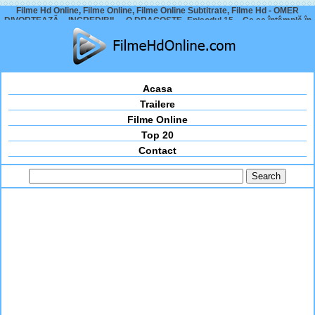
Filme Hd Online, Filme Online, Filme Online Subtitrate, Filme Hd - OMER
DIVORȚEAZĂ – INCREDIBIL – O DRAGOSTE -Episodul 15 – Ce se întâmplă în
noile episoade? Află ACUM
Acasa
Trailere
Filme Online
Top 20
Contact