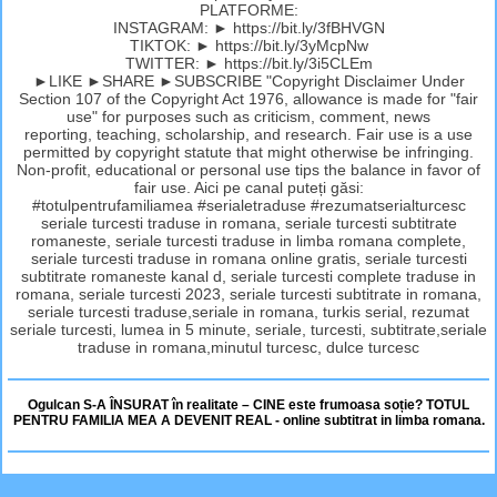
PLATFORME:
INSTAGRAM: ► https://bit.ly/3fBHVGN
TIKTOK: ► https://bit.ly/3yMcpNw
TWITTER: ► https://bit.ly/3i5CLEm
►LIKE ►SHARE ►SUBSCRIBE "Copyright Disclaimer Under
Section 107 of the Copyright Act 1976, allowance is made for "fair
use" for purposes such as criticism, comment, news
reporting, teaching, scholarship, and research. Fair use is a use
permitted by copyright statute that might otherwise be infringing.
Non-profit, educational or personal use tips the balance in favor of
fair use. Aici pe canal puteți găsi:
#totulpentrufamiliamea #serialetraduse #rezumatserialturcesc
seriale turcesti traduse in romana, seriale turcesti subtitrate
romaneste, seriale turcesti traduse in limba romana complete,
seriale turcesti traduse in romana online gratis, seriale turcesti
subtitrate romaneste kanal d, seriale turcesti complete traduse in
romana, seriale turcesti 2023, seriale turcesti subtitrate in romana,
seriale turcesti traduse,seriale in romana, turkis serial, rezumat
seriale turcesti, lumea in 5 minute, seriale, turcesti, subtitrate,seriale
traduse in romana,minutul turcesc, dulce turcesc
Ogulcan S-A ÎNSURAT în realitate – CINE este frumoasa soție? TOTUL
PENTRU FAMILIA MEA A DEVENIT REAL - online subtitrat in limba romana.