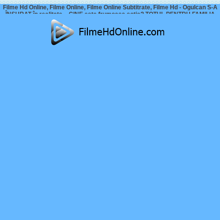
Filme Hd Online, Filme Online, Filme Online Subtitrate, Filme Hd - Ogulcan S-A
ÎNSURAT în realitate – CINE este frumoasa soție? TOTUL PENTRU FAMILIA
MEA A DEVENIT REAL