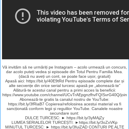
Vă invităm să ne urmăriți pe Instagram – acolo urmează un concurs,
dar acolo puteți vedea și episoade din Totul Pentru Familia Mea.
(dacă nu aveți un cont, se poate face ușor, gratuit)
Apasă aici: https://bit.ly/40E9tRd Pentru episoade complete dar și
alte secvențe din orice serial turcesc apasă pe „abonează-te”
Alătură-te acestui canal pentru a primi acces la beneficii:
https://www.youtube.com/channel/UCvTrAEpgnzfhvFQISvrG40Q/join
Abonează-te gratis la canalul nostru de YouTube:
https://bit.ly/3fRiaB7 Copierea/refolosirea acestui material va fi
sancționată conform legii și regulilor YouTube. Canalele noastre
secundare sunt:
DULCE TURCESC: ► https://bit.ly/3yMAjZy
LUMEA SERIALELOR TURCEȘTI: ►https://bit.ly/3oZxVKp
MINUTUL TURCESC: ► https://bit.ly/3fuiZAD CONTURI PE ALTE