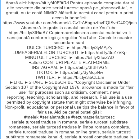
Apasă aici: https://bit.ly/40E9tRd Pentru episoade complete dar și
alte secvențe din orice serial turcesc apasă pe „abonează-te”, e
gratuit, nu te costă NIMIC! Alătură-te acestui canal pentru a primi
acces la beneficii:
https://www.youtube.com/channel/UCvTrAEpgnzfhvFQISvrG40Q/join
Abonează-te gratis la canalul nostru de YouTube:
https://bit.ly/3fRiaB7 Copierea/refolosirea acestui material va fi
sancționată conform legii și regulilor YouTube. Canalele noastre
secundare sunt:
DULCE TURCESC: ► https://bit.ly/3yMAjZy
LUMEA SERIALELOR TURCEȘTI: ►https://bit.ly/3oZxVKp
MINUTUL TURCESC: ► https://bit.ly/3fuiZAD
+altele CONTURI PE ALTE PLATFORME:
INSTAGRAM: ► https://bit.ly/3fBHVGN
TIKTOK: ► https://bit.ly/3yMcpNw
TWITTER: ► https://bit.ly/3i5CLEm
►LIKE ►SHARE ►SUBSCRIBE "Copyright Disclaimer Under
Section 107 of the Copyright Act 1976, allowance is made for "fair
use" for purposes such as criticism, comment, news
reporting, teaching, scholarship, and research. Fair use is a use
permitted by copyright statute that might otherwise be infringing.
Non-profit, educational or personal use tips the balance in favor of
fair use. Aici pe canal puteți găsi:
#melek #serialetraduse #rezumatserialturcesc
seriale turcesti traduse in romana, seriale turcesti subtitrate
romaneste, seriale turcesti traduse in limba romana complete,
seriale turcesti traduse in romana online gratis, seriale turcesti
subtitrate romaneste kanal d, seriale turcesti complete traduse in