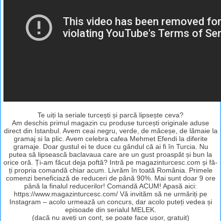
Te uiți la seriale turcești și parcă lipsește ceva?
Am deschis primul magazin cu produse turcești originale aduse
direct din Istanbul. Avem ceai negru, verde, de măceșe, de lămaie la
gramaj si la plic. Avem celebra cafea Mehmet Efendi la diferite
gramaje. Doar gustul ei te duce cu gândul că ai fi în Turcia. Nu
putea să lipsească baclavaua care are un gust proaspăt și bun la
orice oră. Ți-am făcut deja poftă? Intră pe magazinturcesc.com și fă-
ți propria comandă chiar acum. Livrăm în toată România. Primele
comenzi beneficiază de reduceri de până 90%. Mai sunt doar 9 ore
până la finalul reducerilor! Comandă ACUM! Apasă aici:
https://www.magazinturcesc.com/ Vă invităm să ne urmăriți pe
Instagram – acolo urmează un concurs, dar acolo puteți vedea și
episoade din serialul MELEK.
(dacă nu aveți un cont, se poate face ușor, gratuit)