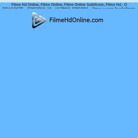
Filme Hd Online, Filme Online, Filme Online Subtitrate, Filme Hd - O
DRAGOSTE – EPISODUL 18 – ULTIMUL EPISOD? – Omer o cere în căsătorie
pe Kivilcim