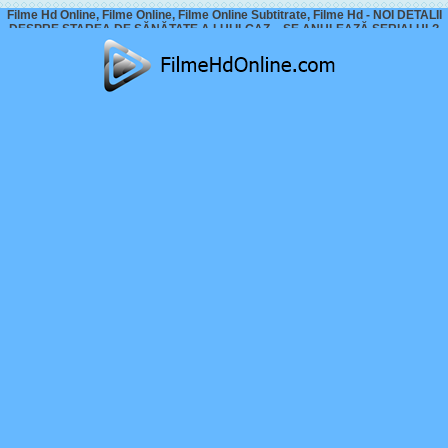
Filme Hd Online, Filme Online, Filme Online Subtitrate, Filme Hd - NOI DETALII
DESPRE STAREA DE SĂNĂTATE A LUI ILGAZ – SE ANULEAZĂ SERIALUL?
CE SE PETRECE CU ACTORUL?