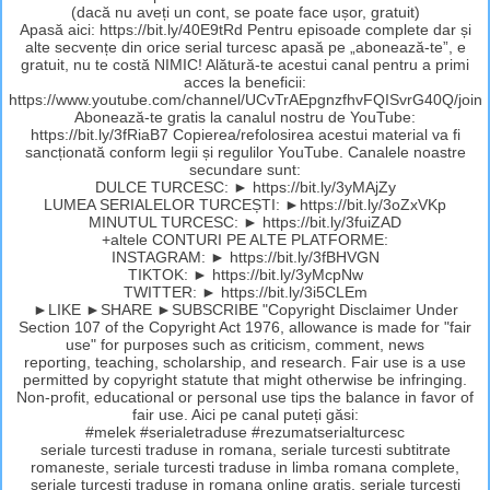
(dacă nu aveți un cont, se poate face ușor, gratuit)
Apasă aici: https://bit.ly/40E9tRd Pentru episoade complete dar și
alte secvențe din orice serial turcesc apasă pe „abonează-te”, e
gratuit, nu te costă NIMIC! Alătură-te acestui canal pentru a primi
acces la beneficii:
https://www.youtube.com/channel/UCvTrAEpgnzfhvFQISvrG40Q/join
Abonează-te gratis la canalul nostru de YouTube:
https://bit.ly/3fRiaB7 Copierea/refolosirea acestui material va fi
sancționată conform legii și regulilor YouTube. Canalele noastre
secundare sunt:
DULCE TURCESC: ► https://bit.ly/3yMAjZy
LUMEA SERIALELOR TURCEȘTI: ►https://bit.ly/3oZxVKp
MINUTUL TURCESC: ► https://bit.ly/3fuiZAD
+altele CONTURI PE ALTE PLATFORME:
INSTAGRAM: ► https://bit.ly/3fBHVGN
TIKTOK: ► https://bit.ly/3yMcpNw
TWITTER: ► https://bit.ly/3i5CLEm
►LIKE ►SHARE ►SUBSCRIBE "Copyright Disclaimer Under
Section 107 of the Copyright Act 1976, allowance is made for "fair
use" for purposes such as criticism, comment, news
reporting, teaching, scholarship, and research. Fair use is a use
permitted by copyright statute that might otherwise be infringing.
Non-profit, educational or personal use tips the balance in favor of
fair use. Aici pe canal puteți găsi:
#melek #serialetraduse #rezumatserialturcesc
seriale turcesti traduse in romana, seriale turcesti subtitrate
romaneste, seriale turcesti traduse in limba romana complete,
seriale turcesti traduse in romana online gratis, seriale turcesti