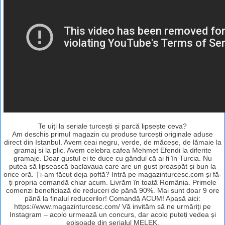
Te uiți la seriale turcești și parcă lipsește ceva?
Am deschis primul magazin cu produse turcești originale aduse
direct din Istanbul. Avem ceai negru, verde, de măceșe, de lămaie la
gramaj si la plic. Avem celebra cafea Mehmet Efendi la diferite
gramaje. Doar gustul ei te duce cu gândul că ai fi în Turcia. Nu
putea să lipsească baclavaua care are un gust proaspăt și bun la
orice oră. Ți-am făcut deja poftă? Intră pe magazinturcesc.com și fă-
ți propria comandă chiar acum. Livrăm în toată România. Primele
comenzi beneficiază de reduceri de până 90%. Mai sunt doar 9 ore
până la finalul reducerilor! Comandă ACUM! Apasă aici:
https://www.magazinturcesc.com/ Vă invităm să ne urmăriți pe
Instagram – acolo urmează un concurs, dar acolo puteți vedea și
episoade din serialul MELEK.