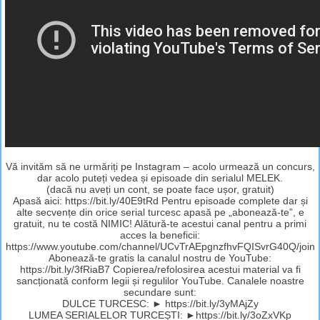
Vă invităm să ne urmăriți pe Instagram – acolo urmează un concurs,
dar acolo puteți vedea și episoade din serialul MELEK.
(dacă nu aveți un cont, se poate face ușor, gratuit)
Apasă aici: https://bit.ly/40E9tRd Pentru episoade complete dar și
alte secvențe din orice serial turcesc apasă pe „abonează-te”, e
gratuit, nu te costă NIMIC! Alătură-te acestui canal pentru a primi
acces la beneficii:
https://www.youtube.com/channel/UCvTrAEpgnzfhvFQISvrG40Q/join
Abonează-te gratis la canalul nostru de YouTube:
https://bit.ly/3fRiaB7 Copierea/refolosirea acestui material va fi
sancționată conform legii și regulilor YouTube. Canalele noastre
secundare sunt:
DULCE TURCESC: ► https://bit.ly/3yMAjZy
LUMEA SERIALELOR TURCEȘTI: ►https://bit.ly/3oZxVKp