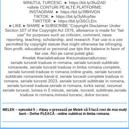
MINUTUL TURCESC: ► https://bit.ly/3fuiZAD
+altele CONTURI PE ALTE PLATFORME:
INSTAGRAM: ► https://bit.ly/3fBHVGN
TIKTOK: ► https://bit.ly/3yMcpNw
TWITTER: ► https://bit.ly/3i5CLEm
►LIKE ►SHARE ►SUBSCRIBE "Copyright Disclaimer Under
Section 107 of the Copyright Act 1976, allowance is made for "fair
use" for purposes such as criticism, comment, news
reporting, teaching, scholarship, and research. Fair use is a use
permitted by copyright statute that might otherwise be infringing.
Non-profit, educational or personal use tips the balance in favor of
fair use. Aici pe canal puteți găsi:
#melek #serialetraduse #rezumatserialturcesc
seriale turcesti traduse in romana, seriale turcesti subtitrate
romaneste, seriale turcesti traduse in limba romana complete,
seriale turcesti traduse in romana online gratis, seriale turcesti
subtitrate romaneste kanal d, seriale turcesti complete traduse in
romana, seriale turcesti 2023, seriale turcesti subtitrate in romana,
seriale turcesti traduse,seriale in romana, turkis serial, rezumat
seriale turcesti, lumea in 5 minute, seriale, turcesti, subtitrate,seriale
traduse in romana,minutul turcesc, dulce turcesc
MELEK – episodul 5 – Alpay o presează pe Melek să îi facă rost de mai mulți
bani – Defne PLEACĂ - online subtitrat in limba romana.