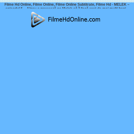
Filme Hd Online, Filme Online, Filme Online Subtitrate, Filme Hd - MELEK –
episodul 5 – Alpay o presează pe Melek să îi facă rost de mai mulți bani –
Defne PLEACĂ