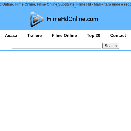
 Online, Filme Online, Filme Online Subtitrate, Filme Hd - Mali – țara unde e r
să nu mergi?
Acasa
Trailere
Filme Online
Top 20
Contact