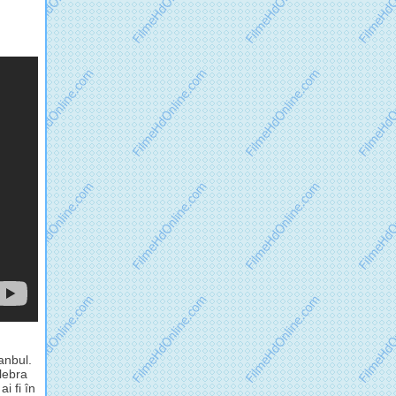
anbul.
lebra
i fi în