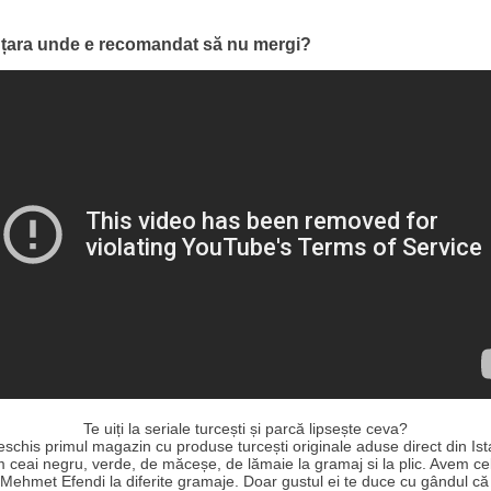
– țara unde e recomandat să nu mergi?
Te uiți la seriale turcești și parcă lipsește ceva?
schis primul magazin cu produse turcești originale aduse direct din Ist
 ceai negru, verde, de măceșe, de lămaie la gramaj si la plic. Avem ce
Mehmet Efendi la diferite gramaje. Doar gustul ei te duce cu gândul că a