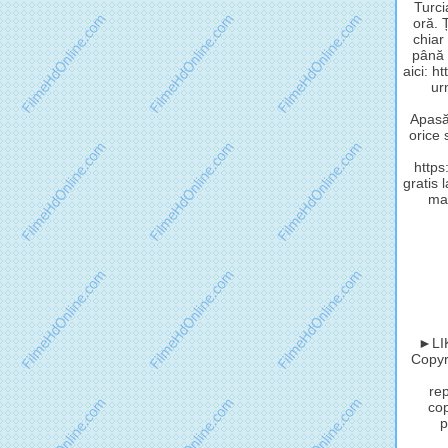
Turci
oră. 
chiar
până 
aici: h
ur
Apasă 
orice 
http
gratis 
mat
►LIK
Copyri
rep
cop
p