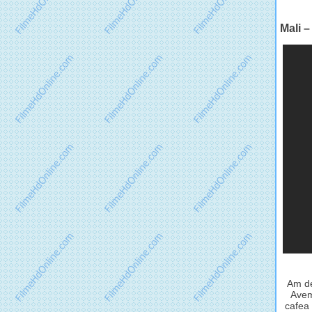
Mali 
Am de
Avem
cafea 