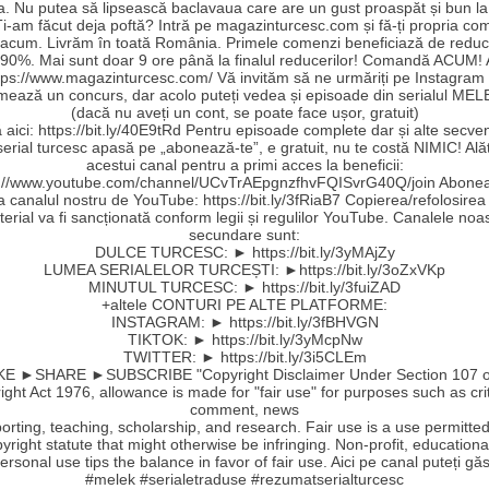
a. Nu putea să lipsească baclavaua care are un gust proaspăt și bun la
Ți-am făcut deja poftă? Intră pe magazinturcesc.com și fă-ți propria c
 acum. Livrăm în toată România. Primele comenzi beneficiază de reduc
90%. Mai sunt doar 9 ore până la finalul reducerilor! Comandă ACUM!
ttps://www.magazinturcesc.com/ Vă invităm să ne urmăriți pe Instagram
mează un concurs, dar acolo puteți vedea și episoade din serialul MEL
(dacă nu aveți un cont, se poate face ușor, gratuit)
aici: https://bit.ly/40E9tRd Pentru episoade complete dar și alte secve
serial turcesc apasă pe „abonează-te”, e gratuit, nu te costă NIMIC! Ală
acestui canal pentru a primi acces la beneficii:
s://www.youtube.com/channel/UCvTrAEpgnzfhvFQISvrG40Q/join Abonea
la canalul nostru de YouTube: https://bit.ly/3fRiaB7 Copierea/refolosirea
erial va fi sancționată conform legii și regulilor YouTube. Canalele noa
secundare sunt:
DULCE TURCESC: ► https://bit.ly/3yMAjZy
LUMEA SERIALELOR TURCEȘTI: ►https://bit.ly/3oZxVKp
MINUTUL TURCESC: ► https://bit.ly/3fuiZAD
+altele CONTURI PE ALTE PLATFORME:
INSTAGRAM: ► https://bit.ly/3fBHVGN
TIKTOK: ► https://bit.ly/3yMcpNw
TWITTER: ► https://bit.ly/3i5CLEm
E ►SHARE ►SUBSCRIBE "Copyright Disclaimer Under Section 107 o
ght Act 1976, allowance is made for "fair use" for purposes such as cri
comment, news
orting, teaching, scholarship, and research. Fair use is a use permitte
yright statute that might otherwise be infringing. Non-profit, educationa
ersonal use tips the balance in favor of fair use. Aici pe canal puteți găs
#melek #serialetraduse #rezumatserialturcesc