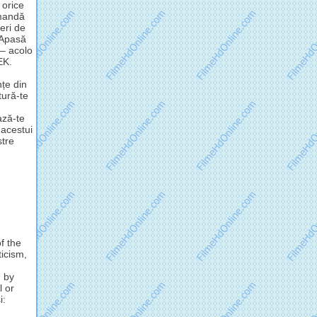
 orice
omandă
eri de
 Apasă
 – acolo
EK.
nțe din
tură-te
ză-te
 acestui
stre
f the
ticism,
d by
l or
i: