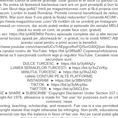
Mehmet Efendi la diferite gramaje. Doar gustul ei te duce cu gândul că a
a. Nu putea să lipsească baclavaua care are un gust proaspăt și bun la
Ți-am făcut deja poftă? Intră pe magazinturcesc.com și fă-ți propria c
 acum. Livrăm în toată România. Primele comenzi beneficiază de reduc
90%. Mai sunt doar 9 ore până la finalul reducerilor! Comandă ACUM!
ttps://www.magazinturcesc.com/ Vă invităm să ne urmăriți pe Instagram
mează un concurs, dar acolo puteți vedea și episoade din serialul MEL
(dacă nu aveți un cont, se poate face ușor, gratuit)
aici: https://bit.ly/40E9tRd Pentru episoade complete dar și alte secve
serial turcesc apasă pe „abonează-te”, e gratuit, nu te costă NIMIC! Ală
acestui canal pentru a primi acces la beneficii:
s://www.youtube.com/channel/UCvTrAEpgnzfhvFQISvrG40Q/join Abonea
la canalul nostru de YouTube: https://bit.ly/3fRiaB7 Copierea/refolosirea
erial va fi sancționată conform legii și regulilor YouTube. Canalele noa
secundare sunt:
DULCE TURCESC: ► https://bit.ly/3yMAjZy
LUMEA SERIALELOR TURCEȘTI: ►https://bit.ly/3oZxVKp
MINUTUL TURCESC: ► https://bit.ly/3fuiZAD
+altele CONTURI PE ALTE PLATFORME:
INSTAGRAM: ► https://bit.ly/3fBHVGN
TIKTOK: ► https://bit.ly/3yMcpNw
TWITTER: ► https://bit.ly/3i5CLEm
E ►SHARE ►SUBSCRIBE "Copyright Disclaimer Under Section 107 o
ght Act 1976, allowance is made for "fair use" for purposes such as cri
comment, news
orting, teaching, scholarship, and research. Fair use is a use permitte
yright statute that might otherwise be infringing. Non-profit, educationa
ersonal use tips the balance in favor of fair use. Aici pe canal puteți găs