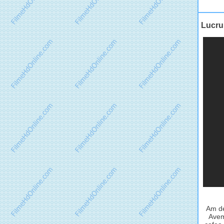
Lucrur
Am de
Avem