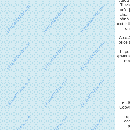
cafea 
Turci
oră. 
chiar
până 
aici: h
ur
Apasă 
orice 
http
gratis 
mat
►LIK
Copyri
rep
cop
p