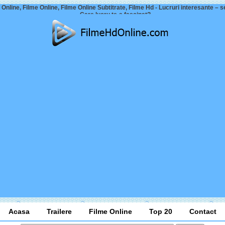
Online, Filme Online, Filme Online Subtitrate, Filme Hd - Lucruri interesante – s
– Care lucru te-a fașcinat?
Acasa
Trailere
Filme Online
Top 20
Contact