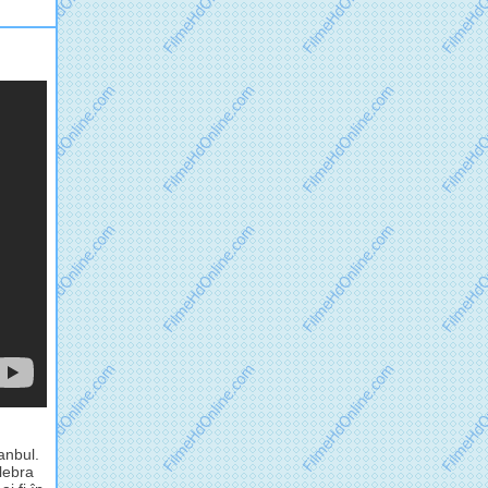
anbul.
lebra