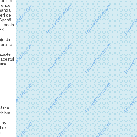
i fi în
 orice
omandă
eri de
 Apasă
 – acolo
EK.
nțe din
tură-te
ză-te
 acestui
stre
f the
ticism,
d by
l or
i: