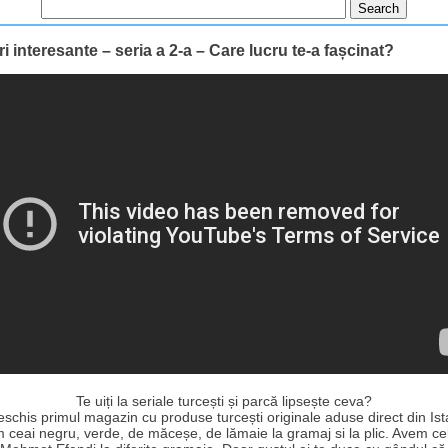
i interesante – seria a 2-a – Care lucru te-a fașcinat?
Te uiți la seriale turcești și parcă lipsește ceva?
schis primul magazin cu produse turcești originale aduse direct din Ist
 ceai negru, verde, de măceșe, de lămaie la gramaj si la plic. Avem ce