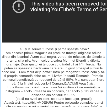
Te uiți la seriale turcești și parcă lipsește ceva?
Am deschis primul magazin cu produse turcești originale aduse
direct din Istanbul. Avem ceai negru, verde, de măceșe, de lămaie la
gramaj si la plic. Avem celebra cafea Mehmet Efendi la diferite
gramaje. Doar gustul ei te duce cu gândul că ai fi în Turcia. Nu
putea să lipsească baclavaua care are un gust proaspăt și bun la
orice oră. Ți-am făcut deja poftă? Intră pe magazinturcesc.com și fă-
ți propria comandă chiar acum. Livrăm în toată România. Primele
comenzi beneficiază de reduceri de până 90%. Mai sunt doar 9 ore
până la finalul reducerilor! Comandă ACUM! Apasă aici:
https://www.magazinturcesc.com/ Vă invităm să ne urmăriți pe
Instagram – acolo urmează un concurs, dar acolo puteți vedea și
episoade din serialul MELEK.
(dacă nu aveți un cont, se poate face ușor, gratuit)
Apasă aici: https://bit.ly/40E9tRd Pentru episoade complete dar și
alte secvențe din orice serial turcesc apasă pe „abonează-te”, e