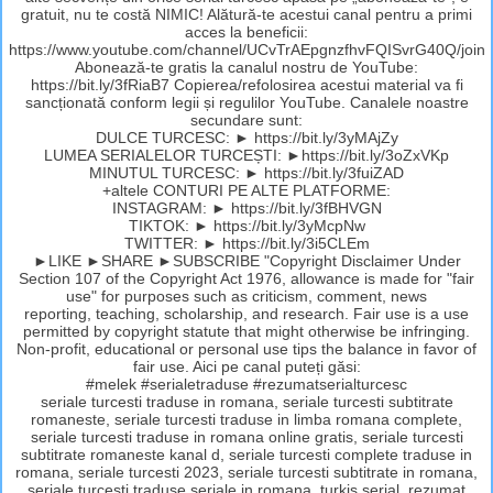
gratuit, nu te costă NIMIC! Alătură-te acestui canal pentru a primi
acces la beneficii:
https://www.youtube.com/channel/UCvTrAEpgnzfhvFQISvrG40Q/join
Abonează-te gratis la canalul nostru de YouTube:
https://bit.ly/3fRiaB7 Copierea/refolosirea acestui material va fi
sancționată conform legii și regulilor YouTube. Canalele noastre
secundare sunt:
DULCE TURCESC: ► https://bit.ly/3yMAjZy
LUMEA SERIALELOR TURCEȘTI: ►https://bit.ly/3oZxVKp
MINUTUL TURCESC: ► https://bit.ly/3fuiZAD
+altele CONTURI PE ALTE PLATFORME:
INSTAGRAM: ► https://bit.ly/3fBHVGN
TIKTOK: ► https://bit.ly/3yMcpNw
TWITTER: ► https://bit.ly/3i5CLEm
►LIKE ►SHARE ►SUBSCRIBE "Copyright Disclaimer Under
Section 107 of the Copyright Act 1976, allowance is made for "fair
use" for purposes such as criticism, comment, news
reporting, teaching, scholarship, and research. Fair use is a use
permitted by copyright statute that might otherwise be infringing.
Non-profit, educational or personal use tips the balance in favor of
fair use. Aici pe canal puteți găsi:
#melek #serialetraduse #rezumatserialturcesc
seriale turcesti traduse in romana, seriale turcesti subtitrate
romaneste, seriale turcesti traduse in limba romana complete,
seriale turcesti traduse in romana online gratis, seriale turcesti
subtitrate romaneste kanal d, seriale turcesti complete traduse in
romana, seriale turcesti 2023, seriale turcesti subtitrate in romana,
seriale turcesti traduse,seriale in romana, turkis serial, rezumat