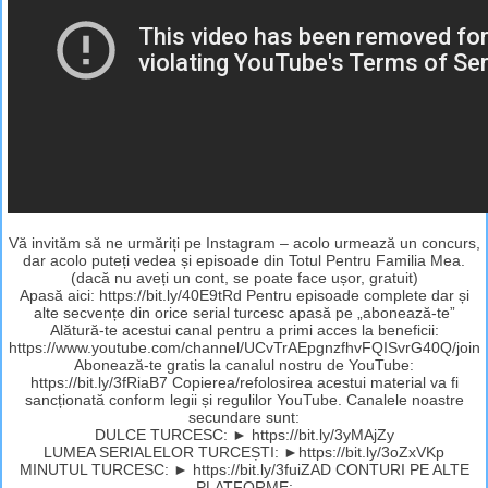
Vă invităm să ne urmăriți pe Instagram – acolo urmează un concurs,
dar acolo puteți vedea și episoade din Totul Pentru Familia Mea.
(dacă nu aveți un cont, se poate face ușor, gratuit)
Apasă aici: https://bit.ly/40E9tRd Pentru episoade complete dar și
alte secvențe din orice serial turcesc apasă pe „abonează-te”
Alătură-te acestui canal pentru a primi acces la beneficii:
https://www.youtube.com/channel/UCvTrAEpgnzfhvFQISvrG40Q/join
Abonează-te gratis la canalul nostru de YouTube:
https://bit.ly/3fRiaB7 Copierea/refolosirea acestui material va fi
sancționată conform legii și regulilor YouTube. Canalele noastre
secundare sunt:
DULCE TURCESC: ► https://bit.ly/3yMAjZy
LUMEA SERIALELOR TURCEȘTI: ►https://bit.ly/3oZxVKp
MINUTUL TURCESC: ► https://bit.ly/3fuiZAD CONTURI PE ALTE
PLATFORME: