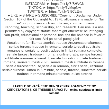
INSTAGRAM: ► https://bit.ly/3fBHVGN
TIKTOK: ► https://bit.ly/3yMcpNw
TWITTER: ► https://bit.ly/3i5CLEm
►LIKE ►SHARE ►SUBSCRIBE "Copyright Disclaimer Under
Section 107 of the Copyright Act 1976, allowance is made for "fair
use" for purposes such as criticism, comment, news
reporting, teaching, scholarship, and research. Fair use is a use
permitted by copyright statute that might otherwise be infringing.
Non-profit, educational or personal use tips the balance in favor of
fair use. Aici pe canal puteți găsi:
#totulpentrufamiliamea #serialetraduse #rezumatserialturcesc
seriale turcesti traduse in romana, seriale turcesti subtitrate
romaneste, seriale turcesti traduse in limba romana complete,
seriale turcesti traduse in romana online gratis, seriale turcesti
subtitrate romaneste kanal d, seriale turcesti complete traduse in
romana, seriale turcesti 2023, seriale turcesti subtitrate in romana,
seriale turcesti traduse,seriale in romana, turkis serial, rezumat
seriale turcesti, lumea in 5 minute, seriale, turcesti, subtitrate,seriale
traduse in romana,minutul turcesc, dulce turcesc
LAPTELE DE VACĂ ESTE BUN ȘI PENTRU OAMENI? CE ZIC
CERCETĂTORII ȘI CE TREBUIE SĂ FACI TU - online subtitrat in limba
romana.