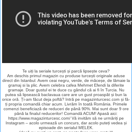
Te uiți la seriale turcești și parcă lipsește ceva?
Am deschis primul magazin cu produse turcești originale aduse
direct din Istanbul. Avem ceai negru, verde, de măceșe, de lămaie la
gramaj si la plic. Avem celebra cafea Mehmet Efendi la diferite
gramaje. Doar gustul ei te duce cu gândul că ai fi în Turcia. Nu
putea să lipsească baclavaua care are un gust proaspăt și bun la
orice oră. Ți-am făcut deja poftă? Intră pe magazinturcesc.com și fă-
ți propria comandă chiar acum. Livrăm în toată România. Primele
comenzi beneficiază de reduceri de până 90%. Mai sunt doar 9 ore
până la finalul reducerilor! Comandă ACUM! Apasă aici:
https://www.magazinturcesc.com/ Vă invităm să ne urmăriți pe
Instagram – acolo urmează un concurs, dar acolo puteți vedea și
episoade din serialul MELEK.