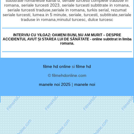
subtitrate romaneste kanal d, seriale turcesti complete traduse in
romana, seriale turcesti 2023, seriale turcesti subtitrate in romana,
seriale turcesti traduse,seriale in romana, turkis serial, rezumat
seriale turcesti, lumea in 5 minute, seriale, turcesti, subtitrate,seriale
traduse in romana,minutul turcesc, dulce turcesc
INTERVIU CU YILGAZ: OAMENI BUNI, NU AM MURIT – DESPRE
ACCIDENTUL AVUT ȘI STAREA LUI DE SĂNĂTATE - online subtitrat in limba
romana.
filme hd online
si
filme hd
© filmehdonline.com
manele noi 2025
|
manele noi