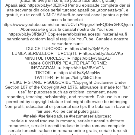
(dacă nu aveți un cont, se poate face ușor, gratuit)
Apasă aici: https://bit.ly/40E9tRd Pentru episoade complete dar și
alte secvențe din orice serial turcesc apasă pe „abonează-te”, e
gratuit, nu te costă NIMIC! Alătură-te acestui canal pentru a primi
acces la beneficii:
https://www.youtube.com/channel/UCvTrAEpgnzfhvFQISvrG40Q/join
Abonează-te gratis la canalul nostru de YouTube:
https://bit.ly/3fRiaB7 Copierea/refolosirea acestui material va fi
sancționată conform legii și regulilor YouTube. Canalele noastre
secundare sunt:
DULCE TURCESC: ► https://bit.ly/3yMAjZy
LUMEA SERIALELOR TURCEȘTI: ►https://bit.ly/3oZxVKp
MINUTUL TURCESC: ► https://bit.ly/3fuiZAD
+altele CONTURI PE ALTE PLATFORME:
INSTAGRAM: ► https://bit.ly/3fBHVGN
TIKTOK: ► https://bit.ly/3yMcpNw
TWITTER: ► https://bit.ly/3i5CLEm
►LIKE ►SHARE ►SUBSCRIBE "Copyright Disclaimer Under
Section 107 of the Copyright Act 1976, allowance is made for "fair
use" for purposes such as criticism, comment, news
reporting, teaching, scholarship, and research. Fair use is a use
permitted by copyright statute that might otherwise be infringing.
Non-profit, educational or personal use tips the balance in favor of
fair use. Aici pe canal puteți găsi:
#melek #serialetraduse #rezumatserialturcesc
seriale turcesti traduse in romana, seriale turcesti subtitrate
romaneste, seriale turcesti traduse in limba romana complete,
seriale turcesti traduse in romana online gratis, seriale turcesti