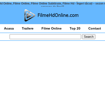
d Online, Filme Online, Filme Online Subtitrate, Filme Hd - Îngeri tăcuți – sezon
aproape de final?
Acasa
Trailere
Filme Online
Top 20
Contact