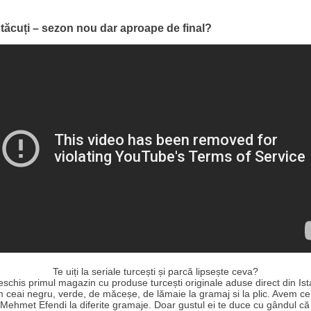
 tăcuți – sezon nou dar aproape de final?
Te uiți la seriale turcești și parcă lipsește ceva?
schis primul magazin cu produse turcești originale aduse direct din Ist
 ceai negru, verde, de măceșe, de lămaie la gramaj si la plic. Avem ce
Mehmet Efendi la diferite gramaje. Doar gustul ei te duce cu gândul că a