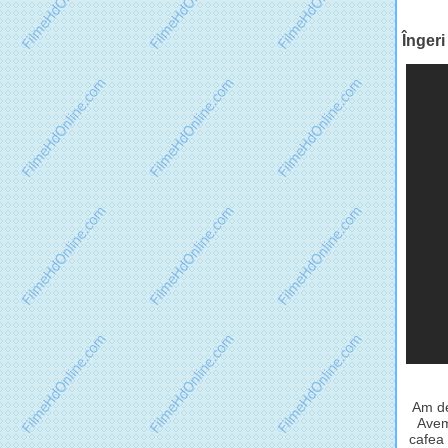
Îngeri
Am de
Avem
cafea 