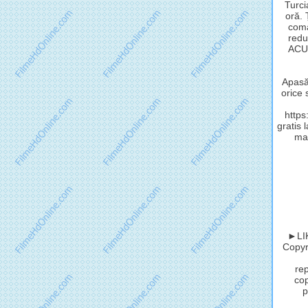
Turci
oră.
coma
redu
ACUM
Apasă 
orice 
http
gratis 
mat
►LIK
Copyri
rep
cop
p