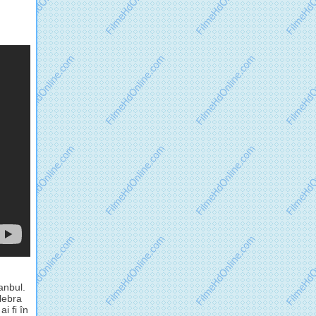
anbul.
lebra
i fi în