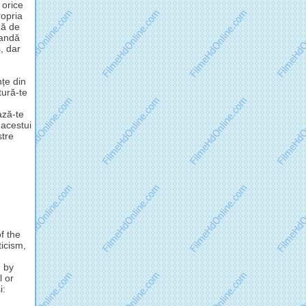
 orice
opria
ză de
mandă
, dar
nțe din
tură-te
ză-te
 acestui
stre
f the
ticism,
d by
l or
i: