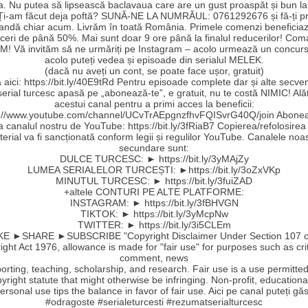
a. Nu putea să lipsească baclavaua care are un gust proaspăt și bun la
 Ți-am făcut deja poftă? SUNĂ-NE LA NUMRĂUL: 0761292676 și fă-ți pr
ndă chiar acum. Livrăm în toată România. Primele comenzi beneficia
ceri de până 50%. Mai sunt doar 9 ore până la finalul reducerilor! Co
! Vă invităm să ne urmăriți pe Instagram – acolo urmează un concurs
acolo puteți vedea și episoade din serialul MELEK.
(dacă nu aveți un cont, se poate face ușor, gratuit)
aici: https://bit.ly/40E9tRd Pentru episoade complete dar și alte secve
serial turcesc apasă pe „abonează-te”, e gratuit, nu te costă NIMIC! Ală
acestui canal pentru a primi acces la beneficii:
s://www.youtube.com/channel/UCvTrAEpgnzfhvFQISvrG40Q/join Abonea
la canalul nostru de YouTube: https://bit.ly/3fRiaB7 Copierea/refolosirea
erial va fi sancționată conform legii și regulilor YouTube. Canalele noa
secundare sunt:
DULCE TURCESC: ► https://bit.ly/3yMAjZy
LUMEA SERIALELOR TURCEȘTI: ►https://bit.ly/3oZxVKp
MINUTUL TURCESC: ► https://bit.ly/3fuiZAD
+altele CONTURI PE ALTE PLATFORME:
INSTAGRAM: ► https://bit.ly/3fBHVGN
TIKTOK: ► https://bit.ly/3yMcpNw
TWITTER: ► https://bit.ly/3i5CLEm
E ►SHARE ►SUBSCRIBE "Copyright Disclaimer Under Section 107 o
ght Act 1976, allowance is made for "fair use" for purposes such as cri
comment, news
orting, teaching, scholarship, and research. Fair use is a use permitte
yright statute that might otherwise be infringing. Non-profit, educationa
ersonal use tips the balance in favor of fair use. Aici pe canal puteți găs
#odragoste #serialeturcesti #rezumatserialturcesc