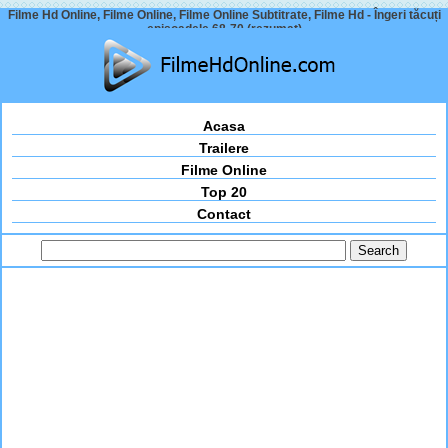
Filme Hd Online, Filme Online, Filme Online Subtitrate, Filme Hd - Îngeri tăcuți
episoadele 68-70 (rezumat)
Acasa
Trailere
Filme Online
Top 20
Contact