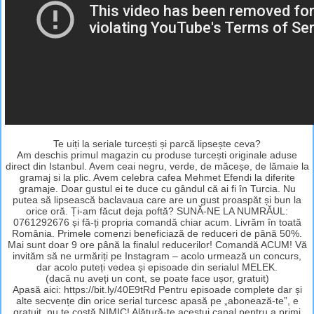
Te uiți la seriale turcești și parcă lipsește ceva?
Am deschis primul magazin cu produse turcești originale aduse
direct din Istanbul. Avem ceai negru, verde, de măceșe, de lămaie la
gramaj si la plic. Avem celebra cafea Mehmet Efendi la diferite
gramaje. Doar gustul ei te duce cu gândul că ai fi în Turcia. Nu
putea să lipsească baclavaua care are un gust proaspăt și bun la
orice oră. Ți-am făcut deja poftă? SUNĂ-NE LA NUMRĂUL:
0761292676 și fă-ți propria comandă chiar acum. Livrăm în toată
România. Primele comenzi beneficiază de reduceri de până 50%.
Mai sunt doar 9 ore până la finalul reducerilor! Comandă ACUM! Vă
invităm să ne urmăriți pe Instagram – acolo urmează un concurs,
dar acolo puteți vedea și episoade din serialul MELEK.
(dacă nu aveți un cont, se poate face ușor, gratuit)
Apasă aici: https://bit.ly/40E9tRd Pentru episoade complete dar și
alte secvențe din orice serial turcesc apasă pe „abonează-te”, e
gratuit, nu te costă NIMIC! Alătură-te acestui canal pentru a primi