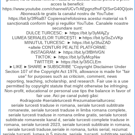
acces la beneficii:
https://www.youtube.com/channel/UCvTrAEpgnzfhvFQISvrG40Q/join
Abonează-te gratis la canalul nostru de YouTube:
https://bit.ly/3fRiaB7 Copierea/refolosirea acestui material va fi
sancționată conform legii și regulilor YouTube. Canalele noastre
secundare sunt:
DULCE TURCESC: ► https://bit.ly/3yMAjZy
LUMEA SERIALELOR TURCEȘTI: ►https://bit.ly/3oZxVKp
MINUTUL TURCESC: ► https://bit.ly/3fuiZAD
+altele CONTURI PE ALTE PLATFORME:
INSTAGRAM: ► https://bit.ly/3fBHVGN
TIKTOK: ► https://bit.ly/3yMcpNw
TWITTER: ► https://bit.ly/3i5CLEm
►LIKE ►SHARE ►SUBSCRIBE "Copyright Disclaimer Under
Section 107 of the Copyright Act 1976, allowance is made for "fair
use" for purposes such as criticism, comment, news
reporting, teaching, scholarship, and research. Fair use is a use
permitted by copyright statute that might otherwise be infringing.
Non-profit, educational or personal use tips the balance in favor of
fair use. Aici pe canal puteți găsi:
#odragoste #serialeturcesti #rezumatserialturcesc
seriale turcesti traduse in romana, seriale turcesti subtitrate
romaneste, seriale turcesti traduse in limba romana complete,
seriale turcesti traduse in romana online gratis, seriale turcesti
subtitrate romaneste kanal d, seriale turcesti complete traduse in
romana, seriale turcesti 2023, seriale turcesti subtitrate in romana,
seriale turcesti traduse,seriale in romana, turkis serial, rezumat
seriale turcesti, lumea in 5 minute, seriale, turcesti, subtitrate,seriale