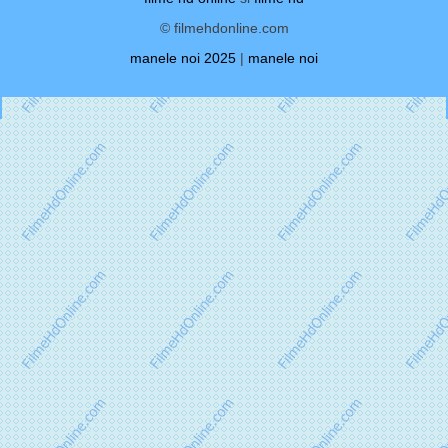
© filmehdonline.com
manele noi 2025
|
manele noi