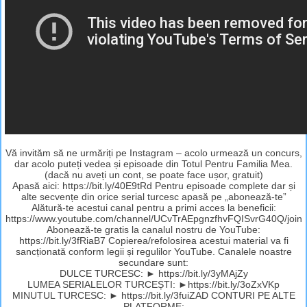
Vă invităm să ne urmăriți pe Instagram – acolo urmează un concurs,
dar acolo puteți vedea și episoade din Totul Pentru Familia Mea.
(dacă nu aveți un cont, se poate face ușor, gratuit)
Apasă aici: https://bit.ly/40E9tRd Pentru episoade complete dar și
alte secvențe din orice serial turcesc apasă pe „abonează-te”
Alătură-te acestui canal pentru a primi acces la beneficii:
https://www.youtube.com/channel/UCvTrAEpgnzfhvFQISvrG40Q/join
Abonează-te gratis la canalul nostru de YouTube:
https://bit.ly/3fRiaB7 Copierea/refolosirea acestui material va fi
sancționată conform legii și regulilor YouTube. Canalele noastre
secundare sunt:
DULCE TURCESC: ► https://bit.ly/3yMAjZy
LUMEA SERIALELOR TURCEȘTI: ►https://bit.ly/3oZxVKp
MINUTUL TURCESC: ► https://bit.ly/3fuiZAD CONTURI PE ALTE
PLATFORME: