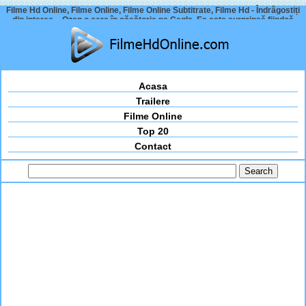
Filme Hd Online, Filme Online, Filme Online Subtitrate, Filme Hd - Îndrăgostiți
din interes – Ozan o cere în căsătorie pe Cagla. Ea este surprinsă fiindcă
era…
Acasa
Trailere
Filme Online
Top 20
Contact