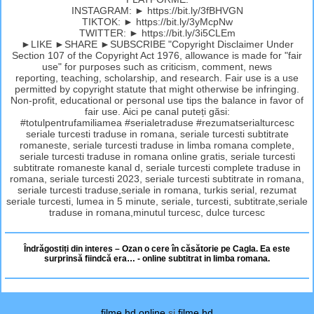
INSTAGRAM: ► https://bit.ly/3fBHVGN
TIKTOK: ► https://bit.ly/3yMcpNw
TWITTER: ► https://bit.ly/3i5CLEm
►LIKE ►SHARE ►SUBSCRIBE "Copyright Disclaimer Under
Section 107 of the Copyright Act 1976, allowance is made for "fair
use" for purposes such as criticism, comment, news
reporting, teaching, scholarship, and research. Fair use is a use
permitted by copyright statute that might otherwise be infringing.
Non-profit, educational or personal use tips the balance in favor of
fair use. Aici pe canal puteți găsi:
#totulpentrufamiliamea #serialetraduse #rezumatserialturcesc
seriale turcesti traduse in romana, seriale turcesti subtitrate
romaneste, seriale turcesti traduse in limba romana complete,
seriale turcesti traduse in romana online gratis, seriale turcesti
subtitrate romaneste kanal d, seriale turcesti complete traduse in
romana, seriale turcesti 2023, seriale turcesti subtitrate in romana,
seriale turcesti traduse,seriale in romana, turkis serial, rezumat
seriale turcesti, lumea in 5 minute, seriale, turcesti, subtitrate,seriale
traduse in romana,minutul turcesc, dulce turcesc
Îndrăgostiți din interes – Ozan o cere în căsătorie pe Cagla. Ea este
surprinsă fiindcă era… - online subtitrat in limba romana.
filme hd online
si
filme hd