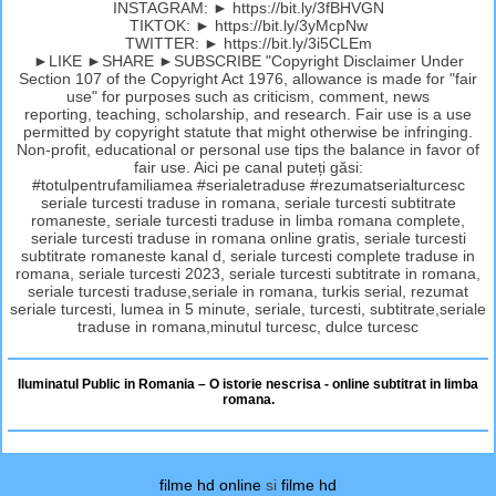
INSTAGRAM: ► https://bit.ly/3fBHVGN
TIKTOK: ► https://bit.ly/3yMcpNw
TWITTER: ► https://bit.ly/3i5CLEm
►LIKE ►SHARE ►SUBSCRIBE "Copyright Disclaimer Under
Section 107 of the Copyright Act 1976, allowance is made for "fair
use" for purposes such as criticism, comment, news
reporting, teaching, scholarship, and research. Fair use is a use
permitted by copyright statute that might otherwise be infringing.
Non-profit, educational or personal use tips the balance in favor of
fair use. Aici pe canal puteți găsi:
#totulpentrufamiliamea #serialetraduse #rezumatserialturcesc
seriale turcesti traduse in romana, seriale turcesti subtitrate
romaneste, seriale turcesti traduse in limba romana complete,
seriale turcesti traduse in romana online gratis, seriale turcesti
subtitrate romaneste kanal d, seriale turcesti complete traduse in
romana, seriale turcesti 2023, seriale turcesti subtitrate in romana,
seriale turcesti traduse,seriale in romana, turkis serial, rezumat
seriale turcesti, lumea in 5 minute, seriale, turcesti, subtitrate,seriale
traduse in romana,minutul turcesc, dulce turcesc
Iluminatul Public in Romania – O istorie nescrisa - online subtitrat in limba
romana.
filme hd online
si
filme hd