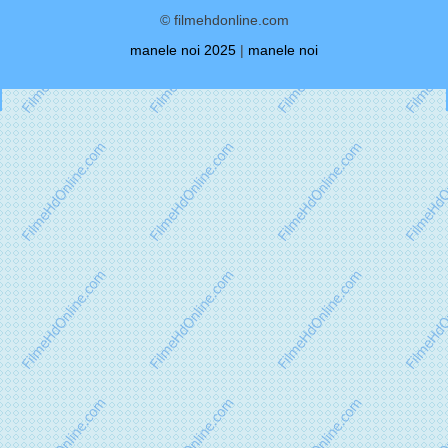
© filmehdonline.com
manele noi 2025
|
manele noi