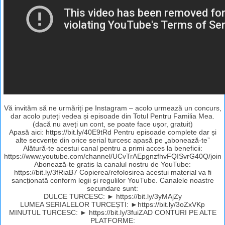
Vă invităm să ne urmăriți pe Instagram – acolo urmează un concurs,
dar acolo puteți vedea și episoade din Totul Pentru Familia Mea.
(dacă nu aveți un cont, se poate face ușor, gratuit)
Apasă aici: https://bit.ly/40E9tRd Pentru episoade complete dar și
alte secvențe din orice serial turcesc apasă pe „abonează-te”
Alătură-te acestui canal pentru a primi acces la beneficii:
https://www.youtube.com/channel/UCvTrAEpgnzfhvFQISvrG40Q/join
Abonează-te gratis la canalul nostru de YouTube:
https://bit.ly/3fRiaB7 Copierea/refolosirea acestui material va fi
sancționată conform legii și regulilor YouTube. Canalele noastre
secundare sunt:
DULCE TURCESC: ► https://bit.ly/3yMAjZy
LUMEA SERIALELOR TURCEȘTI: ►https://bit.ly/3oZxVKp
MINUTUL TURCESC: ► https://bit.ly/3fuiZAD CONTURI PE ALTE
PLATFORME: