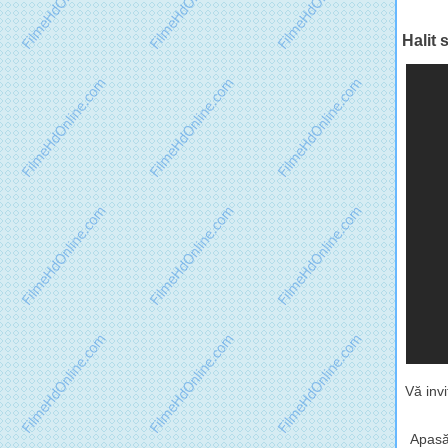
Halit 
Vă inv
Apasă 