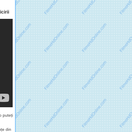
cirii
 puteți
nțe din