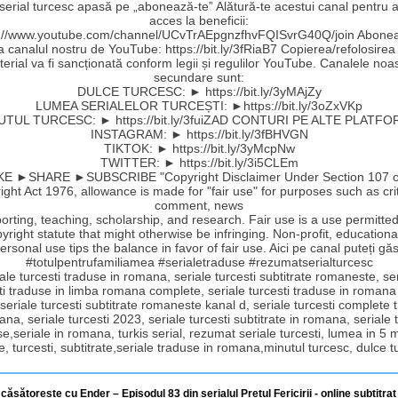
 serial turcesc apasă pe „abonează-te” Alătură-te acestui canal pentru a
acces la beneficii:
s://www.youtube.com/channel/UCvTrAEpgnzfhvFQISvrG40Q/join Abonea
la canalul nostru de YouTube: https://bit.ly/3fRiaB7 Copierea/refolosirea
erial va fi sancționată conform legii și regulilor YouTube. Canalele noa
secundare sunt:
DULCE TURCESC: ► https://bit.ly/3yMAjZy
LUMEA SERIALELOR TURCEȘTI: ►https://bit.ly/3oZxVKp
UTUL TURCESC: ► https://bit.ly/3fuiZAD CONTURI PE ALTE PLATFO
INSTAGRAM: ► https://bit.ly/3fBHVGN
TIKTOK: ► https://bit.ly/3yMcpNw
TWITTER: ► https://bit.ly/3i5CLEm
E ►SHARE ►SUBSCRIBE "Copyright Disclaimer Under Section 107 o
ght Act 1976, allowance is made for "fair use" for purposes such as cri
comment, news
orting, teaching, scholarship, and research. Fair use is a use permitte
yright statute that might otherwise be infringing. Non-profit, educationa
ersonal use tips the balance in favor of fair use. Aici pe canal puteți găs
#totulpentrufamiliamea #serialetraduse #rezumatserialturcesc
ale turcesti traduse in romana, seriale turcesti subtitrate romaneste, se
ti traduse in limba romana complete, seriale turcesti traduse in romana
 seriale turcesti subtitrate romaneste kanal d, seriale turcesti complete
ana, seriale turcesti 2023, seriale turcesti subtitrate in romana, seriale t
e,seriale in romana, turkis serial, rezumat seriale turcesti, lumea in 5 
e, turcesti, subtitrate,seriale traduse in romana,minutul turcesc, dulce 
 căsătorește cu Ender – Episodul 83 din serialul Prețul Fericirii - online subtitrat