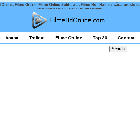
 Online, Filme Online, Filme Online Subtitrate, Filme Hd - Halit se căsătorește c
Episodul 83 din serialul Prețul Fericirii
Acasa
Trailere
Filme Online
Top 20
Contact