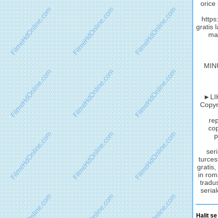
orice
http
gratis 
mat
MIN
►LIK
Copyri
rep
cop
p
seri
turces
gratis,
in rom
tradus
serial
Halit se