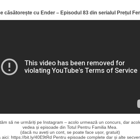
se căsătorește cu Ender – Episodul 83 din serialul Prețul Feri
ităm să ne urmăriți pe Instagram – acolo urmează un concurs, dar acolo
vedea și episoade din Totul Pentru Familia Mea.
(dacă nu aveți un cont, se poate face ușor, gratuit)
aici: https://bit.ly/40E9tRd Pentru episoade complete dar și alte secve