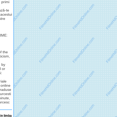
 primi
ză-te
 acestui
stre
RME:
f the
ticism,
d by
l or
i:
riale
 online
 traduse
urcesti
minute,
turcesc
 in limba