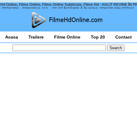
 Hd Online, Filme Online, Filme Online Subtitrate, Filme Hd - HALIT REVINE ÎN 
FERICIRII – EPISODUL 112 – CE SE ÎNTÂMPLĂ ÎN NOUL EPISOD DIN SERIAL
Acasa
Trailere
Filme Online
Top 20
Contact