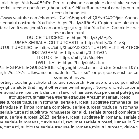
aici: https://bit.ly/40E9tRd Pentru episoade complete dar și alte secve
 serial turcesc apasă pe „abonează-te” Alătură-te acestui canal pentru a
acces la beneficii:
s://www.youtube.com/channel/UCvTrAEpgnzfhvFQISvrG40Q/join Abonea
la canalul nostru de YouTube: https://bit.ly/3fRiaB7 Copierea/refolosirea
erial va fi sancționată conform legii și regulilor YouTube. Canalele noa
secundare sunt:
DULCE TURCESC: ► https://bit.ly/3yMAjZy
LUMEA SERIALELOR TURCEȘTI: ►https://bit.ly/3oZxVKp
UTUL TURCESC: ► https://bit.ly/3fuiZAD CONTURI PE ALTE PLATFO
INSTAGRAM: ► https://bit.ly/3fBHVGN
TIKTOK: ► https://bit.ly/3yMcpNw
TWITTER: ► https://bit.ly/3i5CLEm
E ►SHARE ►SUBSCRIBE "Copyright Disclaimer Under Section 107 o
ght Act 1976, allowance is made for "fair use" for purposes such as cri
comment, news
orting, teaching, scholarship, and research. Fair use is a use permitte
yright statute that might otherwise be infringing. Non-profit, educationa
ersonal use tips the balance in favor of fair use. Aici pe canal puteți găs
#totulpentrufamiliamea #serialetraduse #rezumatserialturcesc
ale turcesti traduse in romana, seriale turcesti subtitrate romaneste, se
ti traduse in limba romana complete, seriale turcesti traduse in romana
 seriale turcesti subtitrate romaneste kanal d, seriale turcesti complete
ana, seriale turcesti 2023, seriale turcesti subtitrate in romana, seriale t
e,seriale in romana, turkis serial, rezumat seriale turcesti, lumea in 5 
e, turcesti, subtitrate,seriale traduse in romana,minutul turcesc, dulce 