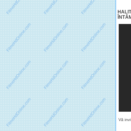
HALIT
ÎNTÂ
Vă inv