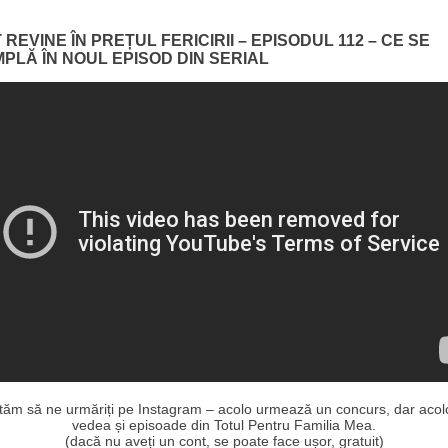
 REVINE ÎN PREȚUL FERICIRII – EPISODUL 112 – CE SE
MPLĂ ÎN NOUL EPISOD DIN SERIAL
ităm să ne urmăriți pe Instagram – acolo urmează un concurs, dar acolo
vedea și episoade din Totul Pentru Familia Mea.
(dacă nu aveți un cont, se poate face ușor, gratuit)