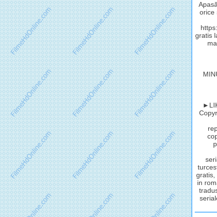
Apasă 
orice
http
gratis 
mat
MIN
►LIK
Copyri
rep
cop
p
seri
turces
gratis,
in rom
tradus
serial