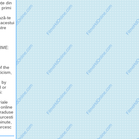
nțe din
 primi
ză-te
 acestui
stre
RME:
f the
ticism,
d by
l or
i:
riale
 online
 traduse
urcesti
minute,
turcesc