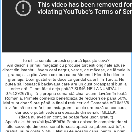
Te uiți la seriale turcești și parcă lipsește ceva?
Am deschis primul magazin cu produse turcești originale aduse
direct din Istanbul. Avem ceai negru, verde, de măceșe, de lămaie la
gramaj si la plic. Avem celebra cafea Mehmet Efendi la diferite
gramaje. Doar gustul ei te duce cu gândul că ai fi în Turcia. Nu
putea să lipsească baclavaua care are un gust proaspăt și bun la
orice oră. Ți-am făcut deja poftă? SUNĂ-NE LA NUMRĂUL:
0761292676 și fă-ți propria comandă chiar acum. Livrăm în toată
România. Primele comenzi beneficiază de reduceri de până 50%.
Mai sunt doar 9 ore până la finalul reducerilor! Comandă ACUM! Vă
invităm să ne urmăriți pe Instagram – acolo urmează un concurs,
dar acolo puteți vedea și episoade din serialul MELEK.
(dacă nu aveți un cont, se poate face ușor, gratuit)
Apasă aici: https://bit.ly/40E9tRd Pentru episoade complete dar și
alte secvențe din orice serial turcesc apasă pe „abonează-te”, e
gratuit, nu te costă NIMIC! Alătură-te acestui canal pentru a primi