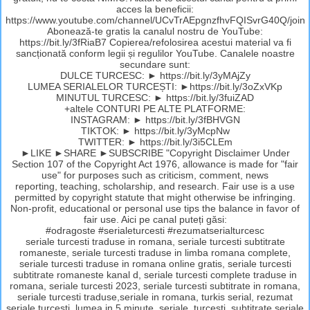
acces la beneficii:
https://www.youtube.com/channel/UCvTrAEpgnzfhvFQISvrG40Q/join
Abonează-te gratis la canalul nostru de YouTube:
https://bit.ly/3fRiaB7 Copierea/refolosirea acestui material va fi
sancționată conform legii și regulilor YouTube. Canalele noastre
secundare sunt:
DULCE TURCESC: ► https://bit.ly/3yMAjZy
LUMEA SERIALELOR TURCEȘTI: ►https://bit.ly/3oZxVKp
MINUTUL TURCESC: ► https://bit.ly/3fuiZAD
+altele CONTURI PE ALTE PLATFORME:
INSTAGRAM: ► https://bit.ly/3fBHVGN
TIKTOK: ► https://bit.ly/3yMcpNw
TWITTER: ► https://bit.ly/3i5CLEm
►LIKE ►SHARE ►SUBSCRIBE "Copyright Disclaimer Under
Section 107 of the Copyright Act 1976, allowance is made for "fair
use" for purposes such as criticism, comment, news
reporting, teaching, scholarship, and research. Fair use is a use
permitted by copyright statute that might otherwise be infringing.
Non-profit, educational or personal use tips the balance in favor of
fair use. Aici pe canal puteți găsi:
#odragoste #serialeturcesti #rezumatserialturcesc
seriale turcesti traduse in romana, seriale turcesti subtitrate
romaneste, seriale turcesti traduse in limba romana complete,
seriale turcesti traduse in romana online gratis, seriale turcesti
subtitrate romaneste kanal d, seriale turcesti complete traduse in
romana, seriale turcesti 2023, seriale turcesti subtitrate in romana,
seriale turcesti traduse,seriale in romana, turkis serial, rezumat
seriale turcesti, lumea in 5 minute, seriale, turcesti, subtitrate,seriale