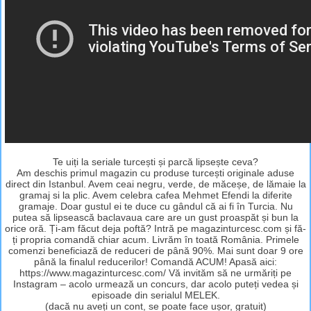
Te uiți la seriale turcești și parcă lipsește ceva?
Am deschis primul magazin cu produse turcești originale aduse
direct din Istanbul. Avem ceai negru, verde, de măceșe, de lămaie la
gramaj si la plic. Avem celebra cafea Mehmet Efendi la diferite
gramaje. Doar gustul ei te duce cu gândul că ai fi în Turcia. Nu
putea să lipsească baclavaua care are un gust proaspăt și bun la
orice oră. Ți-am făcut deja poftă? Intră pe magazinturcesc.com și fă-
ți propria comandă chiar acum. Livrăm în toată România. Primele
comenzi beneficiază de reduceri de până 90%. Mai sunt doar 9 ore
până la finalul reducerilor! Comandă ACUM! Apasă aici:
https://www.magazinturcesc.com/ Vă invităm să ne urmăriți pe
Instagram – acolo urmează un concurs, dar acolo puteți vedea și
episoade din serialul MELEK.
(dacă nu aveți un cont, se poate face ușor, gratuit)