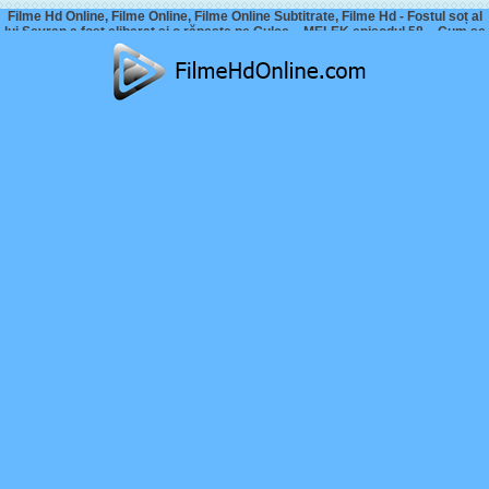
Filme Hd Online, Filme Online, Filme Online Subtitrate, Filme Hd - Fostul soț al
lui Seyran a fost eliberat și o răpește pe Gulce – MELEK episodul 58 – Cum se
termina?