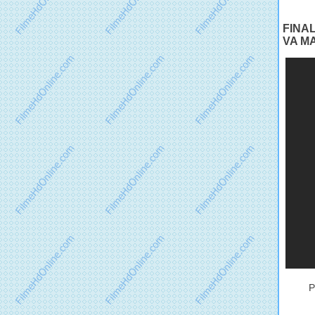
FINA
VA M
P