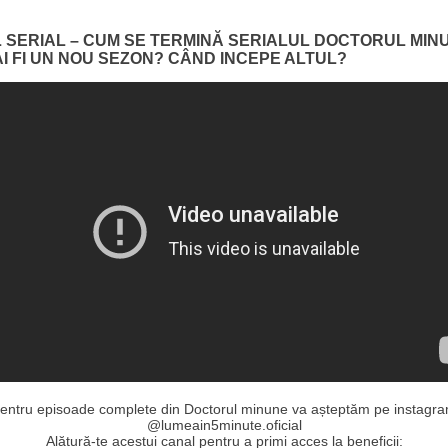
L SERIAL – CUM SE TERMINĂ SERIALUL DOCTORUL MIN
AI FI UN NOU SEZON? CÂND INCEPE ALTUL?
entru episoade complete din Doctorul minune va așteptăm pe instagr
@lumeain5minute.oficial
Alătură-te acestui canal pentru a primi acces la beneficii: