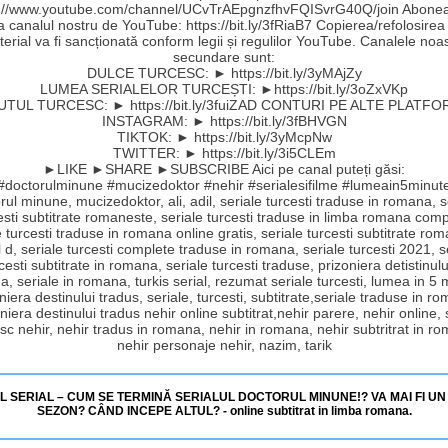
s://www.youtube.com/channel/UCvTrAEpgnzfhvFQISvrG40Q/join Abonea
la canalul nostru de YouTube: https://bit.ly/3fRiaB7 Copierea/refolosirea
erial va fi sancționată conform legii și regulilor YouTube. Canalele noa
secundare sunt:
DULCE TURCESC: ► https://bit.ly/3yMAjZy
LUMEA SERIALELOR TURCEȘTI: ►https://bit.ly/3oZxVKp
UTUL TURCESC: ► https://bit.ly/3fuiZAD CONTURI PE ALTE PLATFO
INSTAGRAM: ► https://bit.ly/3fBHVGN
TIKTOK: ► https://bit.ly/3yMcpNw
TWITTER: ► https://bit.ly/3i5CLEm
►LIKE ►SHARE ►SUBSCRIBE Aici pe canal puteți găsi:
#doctorulminune #mucizedoktor #nehir #serialesifilme #lumeain5minut
rul minune, mucizedoktor, ali, adil, seriale turcesti traduse in romana, s
esti subtitrate romaneste, seriale turcesti traduse in limba romana comp
e turcesti traduse in romana online gratis, seriale turcesti subtitrate ro
 d, seriale turcesti complete traduse in romana, seriale turcesti 2021, s
cesti subtitrate in romana, seriale turcesti traduse, prizoniera detistinulu
, seriale in romana, turkis serial, rezumat seriale turcesti, lumea in 5 
niera destinului tradus, seriale, turcesti, subtitrate,seriale traduse in r
niera destinului tradus nehir online subtitrat,nehir parere, nehir online, 
sc nehir, nehir tradus in romana, nehir in romana, nehir subtritrat in r
nehir personaje nehir, nazim, tarik
L SERIAL – CUM SE TERMINĂ SERIALUL DOCTORUL MINUNE!? VA MAI FI U
SEZON? CÂND INCEPE ALTUL? - online subtitrat in limba romana.