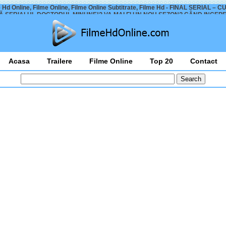
 Hd Online, Filme Online, Filme Online Subtitrate, Filme Hd - FINAL SERIAL – 
Ă SERIALUL DOCTORUL MINUNE!? VA MAI FI UN NOU SEZON? CÂND INCEPE
Acasa
Trailere
Filme Online
Top 20
Contact