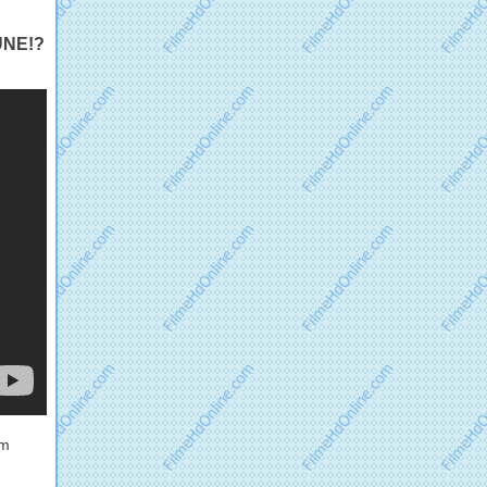
UNE!?
am