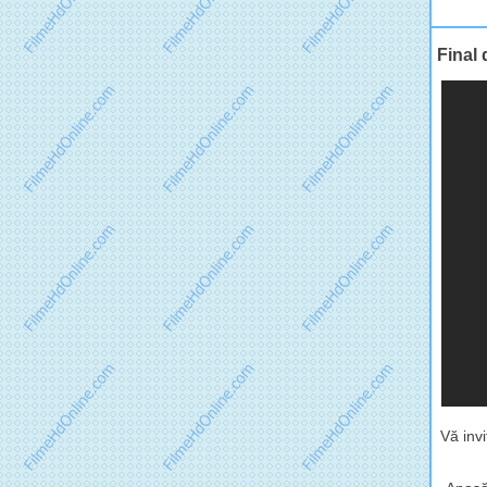
Final
Vă inv