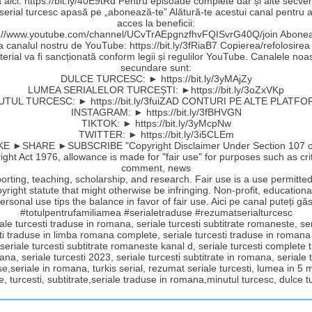
aici: https://bit.ly/40E9tRd Pentru episoade complete dar și alte secve
 serial turcesc apasă pe „abonează-te” Alătură-te acestui canal pentru a
acces la beneficii:
s://www.youtube.com/channel/UCvTrAEpgnzfhvFQISvrG40Q/join Abonea
la canalul nostru de YouTube: https://bit.ly/3fRiaB7 Copierea/refolosirea
erial va fi sancționată conform legii și regulilor YouTube. Canalele noa
secundare sunt:
DULCE TURCESC: ► https://bit.ly/3yMAjZy
LUMEA SERIALELOR TURCEȘTI: ►https://bit.ly/3oZxVKp
UTUL TURCESC: ► https://bit.ly/3fuiZAD CONTURI PE ALTE PLATFO
INSTAGRAM: ► https://bit.ly/3fBHVGN
TIKTOK: ► https://bit.ly/3yMcpNw
TWITTER: ► https://bit.ly/3i5CLEm
E ►SHARE ►SUBSCRIBE "Copyright Disclaimer Under Section 107 o
ght Act 1976, allowance is made for "fair use" for purposes such as cri
comment, news
orting, teaching, scholarship, and research. Fair use is a use permitte
yright statute that might otherwise be infringing. Non-profit, educationa
ersonal use tips the balance in favor of fair use. Aici pe canal puteți găs
#totulpentrufamiliamea #serialetraduse #rezumatserialturcesc
ale turcesti traduse in romana, seriale turcesti subtitrate romaneste, se
ti traduse in limba romana complete, seriale turcesti traduse in romana
 seriale turcesti subtitrate romaneste kanal d, seriale turcesti complete
ana, seriale turcesti 2023, seriale turcesti subtitrate in romana, seriale t
e,seriale in romana, turkis serial, rezumat seriale turcesti, lumea in 5 
e, turcesti, subtitrate,seriale traduse in romana,minutul turcesc, dulce 