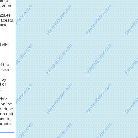
nțe din
 primi
ză-te
 acestui
stre
RME:
f the
ticism,
d by
l or
i:
riale
 online
 traduse
urcesti
minute,
turcesc