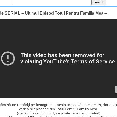
 de SERIAL – Ultimul Episod Totul Pentru Familia Mea –
ităm să ne urmăriți pe Instagram – acolo urmează un concurs, dar acolo
vedea și episoade din Totul Pentru Familia Mea.
(dacă nu aveți un cont, se poate face ușor, gratuit)