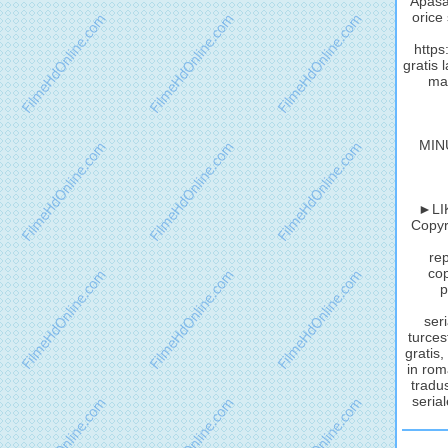
Apasă 
orice
http
gratis 
mat
MIN
►LIK
Copyri
rep
cop
p
seri
turces
gratis,
in rom
tradus
serial