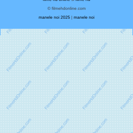
© filmehdonline.com
manele noi 2025
|
manele noi