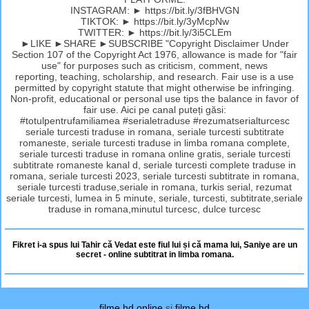
INSTAGRAM: ► https://bit.ly/3fBHVGN
TIKTOK: ► https://bit.ly/3yMcpNw
TWITTER: ► https://bit.ly/3i5CLEm
►LIKE ►SHARE ►SUBSCRIBE "Copyright Disclaimer Under
Section 107 of the Copyright Act 1976, allowance is made for "fair
use" for purposes such as criticism, comment, news
reporting, teaching, scholarship, and research. Fair use is a use
permitted by copyright statute that might otherwise be infringing.
Non-profit, educational or personal use tips the balance in favor of
fair use. Aici pe canal puteți găsi:
#totulpentrufamiliamea #serialetraduse #rezumatserialturcesc
seriale turcesti traduse in romana, seriale turcesti subtitrate
romaneste, seriale turcesti traduse in limba romana complete,
seriale turcesti traduse in romana online gratis, seriale turcesti
subtitrate romaneste kanal d, seriale turcesti complete traduse in
romana, seriale turcesti 2023, seriale turcesti subtitrate in romana,
seriale turcesti traduse,seriale in romana, turkis serial, rezumat
seriale turcesti, lumea in 5 minute, seriale, turcesti, subtitrate,seriale
traduse in romana,minutul turcesc, dulce turcesc
Fikret i-a spus lui Tahir că Vedat este fiul lui și că mama lui, Saniye are un
secret - online subtitrat in limba romana.
filme hd online
si
filme hd