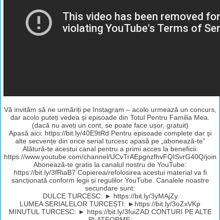
Vă invităm să ne urmăriți pe Instagram – acolo urmează un concurs,
dar acolo puteți vedea și episoade din Totul Pentru Familia Mea.
(dacă nu aveți un cont, se poate face ușor, gratuit)
Apasă aici: https://bit.ly/40E9tRd Pentru episoade complete dar și
alte secvențe din orice serial turcesc apasă pe „abonează-te”
Alătură-te acestui canal pentru a primi acces la beneficii:
https://www.youtube.com/channel/UCvTrAEpgnzfhvFQISvrG40Q/join
Abonează-te gratis la canalul nostru de YouTube:
https://bit.ly/3fRiaB7 Copierea/refolosirea acestui material va fi
sancționată conform legii și regulilor YouTube. Canalele noastre
secundare sunt:
DULCE TURCESC: ► https://bit.ly/3yMAjZy
LUMEA SERIALELOR TURCEȘTI: ►https://bit.ly/3oZxVKp
MINUTUL TURCESC: ► https://bit.ly/3fuiZAD CONTURI PE ALTE
PLATFORME: