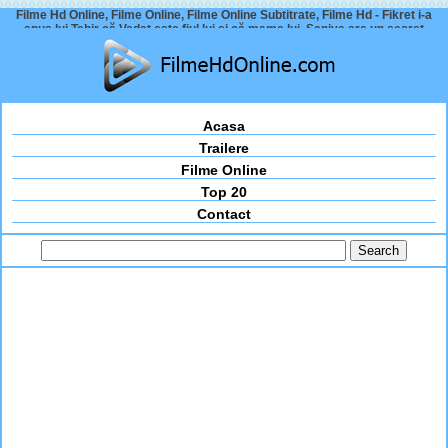
Filme Hd Online, Filme Online, Filme Online Subtitrate, Filme Hd - Fikret i-a
spus lui Tahir că Vedat este fiul lui și că mama lui, Saniye are un secret
Acasa
Trailere
Filme Online
Top 20
Contact