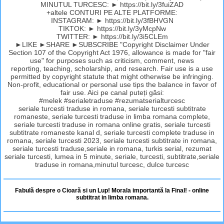
MINUTUL TURCESC: ► https://bit.ly/3fuiZAD
+altele CONTURI PE ALTE PLATFORME:
INSTAGRAM: ► https://bit.ly/3fBHVGN
TIKTOK: ► https://bit.ly/3yMcpNw
TWITTER: ► https://bit.ly/3i5CLEm
►LIKE ►SHARE ►SUBSCRIBE "Copyright Disclaimer Under
Section 107 of the Copyright Act 1976, allowance is made for "fair
use" for purposes such as criticism, comment, news
reporting, teaching, scholarship, and research. Fair use is a use
permitted by copyright statute that might otherwise be infringing.
Non-profit, educational or personal use tips the balance in favor of
fair use. Aici pe canal puteți găsi:
#melek #serialetraduse #rezumatserialturcesc
seriale turcesti traduse in romana, seriale turcesti subtitrate
romaneste, seriale turcesti traduse in limba romana complete,
seriale turcesti traduse in romana online gratis, seriale turcesti
subtitrate romaneste kanal d, seriale turcesti complete traduse in
romana, seriale turcesti 2023, seriale turcesti subtitrate in romana,
seriale turcesti traduse,seriale in romana, turkis serial, rezumat
seriale turcesti, lumea in 5 minute, seriale, turcesti, subtitrate,seriale
traduse in romana,minutul turcesc, dulce turcesc
Fabulă despre o Cioară si un Lup! Morala importantă la Final! - online
subtitrat in limba romana.