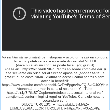
Vă invităm să ne urmăriți pe Instagram – acolo urmează un concurs,
dar acolo puteți vedea și episoade din serialul MELEK.
(dacă nu aveți un cont, se poate face ușor, gratuit)
Apasă aici: https://bit.ly/40E9tRd Pentru episoade complete dar și
alte secvențe din orice serial turcesc apasă pe „abonează-te”, e
gratuit, nu te costă NIMIC! Alătură-te acestui canal pentru a primi
acces la beneficii:
https://www.youtube.com/channel/UCvTrAEpgnzfhvFQISvrG40Q/join
Abonează-te gratis la canalul nostru de YouTube:
https://bit.ly/3fRiaB7 Copierea/refolosirea acestui material va fi
sancționată conform legii și regulilor YouTube. Canalele noastre
secundare sunt:
DULCE TURCESC: ► https://bit.ly/3yMAjZy
LUMEA SERIALELOR TURCEȘTI: ►https://bit.ly/3oZxVKp