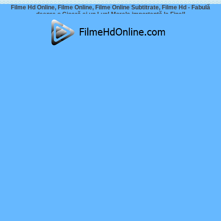
Filme Hd Online, Filme Online, Filme Online Subtitrate, Filme Hd - Fabulă
despre o Cioară si un Lup! Morala importantă la Final!