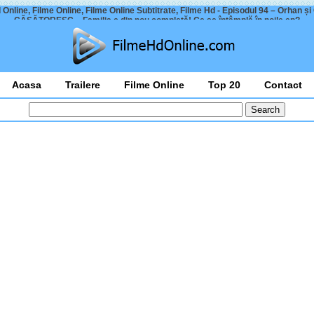
 Online, Filme Online, Filme Online Subtitrate, Filme Hd - Episodul 94 – Orhan și
CĂSĂTORESC – Familia e din nou completă! Ce se întâmplă în noile ep?
Acasa
Trailere
Filme Online
Top 20
Contact