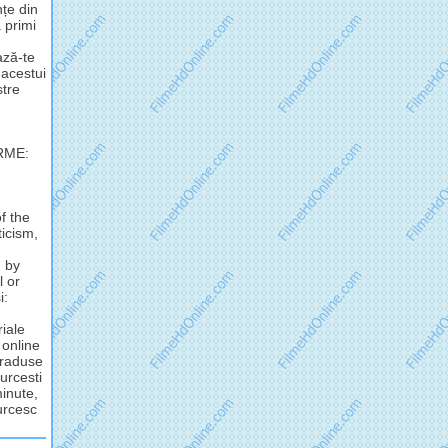
nțe din
 primi
ză-te
 acestui
stre
RME:
f the
ticism,
d by
l or
i:
riale
 online
 traduse
urcesti
minute,
turcesc