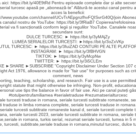
aici: https://bit.ly/40E9tRd Pentru episoade complete dar și alte secve
 serial turcesc apasă pe „abonează-te” Alătură-te acestui canal pentru a
acces la beneficii:
s://www.youtube.com/channel/UCvTrAEpgnzfhvFQISvrG40Q/join Abonea
la canalul nostru de YouTube: https://bit.ly/3fRiaB7 Copierea/refolosirea
erial va fi sancționată conform legii și regulilor YouTube. Canalele noa
secundare sunt:
DULCE TURCESC: ► https://bit.ly/3yMAjZy
LUMEA SERIALELOR TURCEȘTI: ►https://bit.ly/3oZxVKp
UTUL TURCESC: ► https://bit.ly/3fuiZAD CONTURI PE ALTE PLATFO
INSTAGRAM: ► https://bit.ly/3fBHVGN
TIKTOK: ► https://bit.ly/3yMcpNw
TWITTER: ► https://bit.ly/3i5CLEm
E ►SHARE ►SUBSCRIBE "Copyright Disclaimer Under Section 107 o
ght Act 1976, allowance is made for "fair use" for purposes such as cri
comment, news
orting, teaching, scholarship, and research. Fair use is a use permitte
yright statute that might otherwise be infringing. Non-profit, educationa
ersonal use tips the balance in favor of fair use. Aici pe canal puteți găs
#totulpentrufamiliamea #serialetraduse #rezumatserialturcesc
ale turcesti traduse in romana, seriale turcesti subtitrate romaneste, se
ti traduse in limba romana complete, seriale turcesti traduse in romana
 seriale turcesti subtitrate romaneste kanal d, seriale turcesti complete
ana, seriale turcesti 2023, seriale turcesti subtitrate in romana, seriale t
e,seriale in romana, turkis serial, rezumat seriale turcesti, lumea in 5 
e, turcesti, subtitrate,seriale traduse in romana,minutul turcesc, dulce 