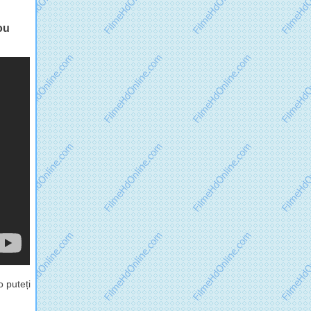
ou
 puteți