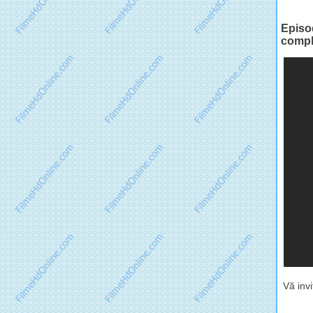
Episo
comple
Vă inv