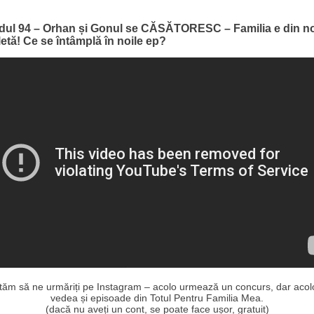
dul 94 – Orhan și Gonul se CĂSĂTORESC – Familia e din n
tă! Ce se întâmplă în noile ep?
ităm să ne urmăriți pe Instagram – acolo urmează un concurs, dar acolo
vedea și episoade din Totul Pentru Familia Mea.
(dacă nu aveți un cont, se poate face ușor, gratuit)