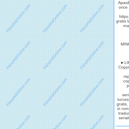
Apasă 
orice
http
gratis 
mat
MIN
►LIK
Copyri
rep
cop
p
seri
turces
gratis,
in rom
tradus
serial