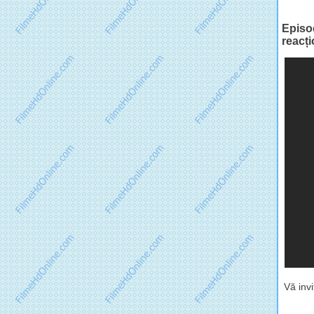
Episo
reacț
Vă inv