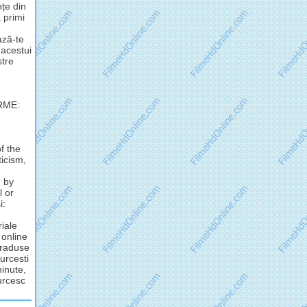
nțe din
 primi
ză-te
 acestui
stre
RME:
f the
ticism,
d by
l or
i:
riale
 online
 traduse
urcesti
minute,
turcesc