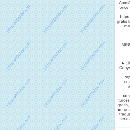
Apasă 
orice
http
gratis 
mat
MIN
►LIK
Copyri
rep
cop
p
seri
turces
gratis,
in rom
tradus
serial