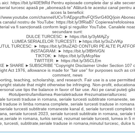
aici: https://bit.ly/40E9tRd Pentru episoade complete dar și alte secve
 serial turcesc apasă pe „abonează-te” Alătură-te acestui canal pentru a
acces la beneficii:
s://www.youtube.com/channel/UCvTrAEpgnzfhvFQISvrG40Q/join Abonea
la canalul nostru de YouTube: https://bit.ly/3fRiaB7 Copierea/refolosirea
erial va fi sancționată conform legii și regulilor YouTube. Canalele noa
secundare sunt:
DULCE TURCESC: ► https://bit.ly/3yMAjZy
LUMEA SERIALELOR TURCEȘTI: ►https://bit.ly/3oZxVKp
UTUL TURCESC: ► https://bit.ly/3fuiZAD CONTURI PE ALTE PLATFO
INSTAGRAM: ► https://bit.ly/3fBHVGN
TIKTOK: ► https://bit.ly/3yMcpNw
TWITTER: ► https://bit.ly/3i5CLEm
E ►SHARE ►SUBSCRIBE "Copyright Disclaimer Under Section 107 o
ght Act 1976, allowance is made for "fair use" for purposes such as cri
comment, news
orting, teaching, scholarship, and research. Fair use is a use permitte
yright statute that might otherwise be infringing. Non-profit, educationa
ersonal use tips the balance in favor of fair use. Aici pe canal puteți găs
#totulpentrufamiliamea #serialetraduse #rezumatserialturcesc
ale turcesti traduse in romana, seriale turcesti subtitrate romaneste, se
ti traduse in limba romana complete, seriale turcesti traduse in romana
 seriale turcesti subtitrate romaneste kanal d, seriale turcesti complete
ana, seriale turcesti 2023, seriale turcesti subtitrate in romana, seriale t
e,seriale in romana, turkis serial, rezumat seriale turcesti, lumea in 5 
e, turcesti, subtitrate,seriale traduse in romana,minutul turcesc, dulce 