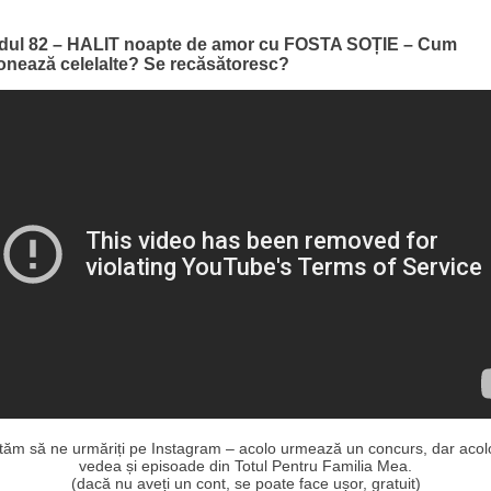
dul 82 – HALIT noapte de amor cu FOSTA SOȚIE – Cum
ionează celelalte? Se recăsătoresc?
ităm să ne urmăriți pe Instagram – acolo urmează un concurs, dar acolo
vedea și episoade din Totul Pentru Familia Mea.
(dacă nu aveți un cont, se poate face ușor, gratuit)