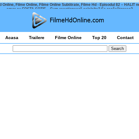
 Online, Filme Online, Filme Online Subtitrate, Filme Hd - Episodul 82 – HALIT 
amor cu FOSTA SOȚIE – Cum reacționează celelalte? Se recăsătoresc?
Acasa
Trailere
Filme Online
Top 20
Contact