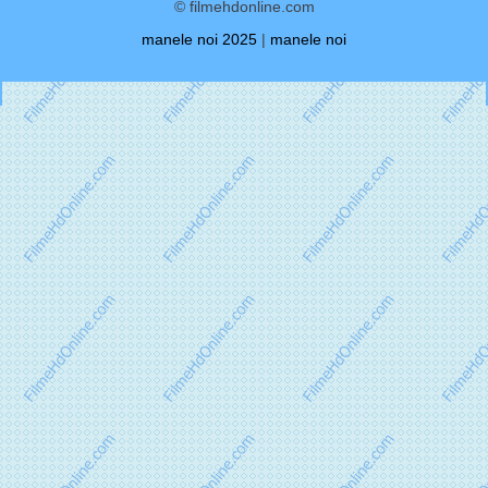
© filmehdonline.com
manele noi 2025
|
manele noi