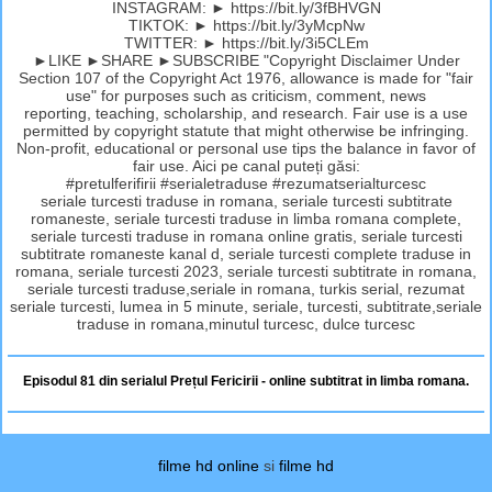
INSTAGRAM: ► https://bit.ly/3fBHVGN
TIKTOK: ► https://bit.ly/3yMcpNw
TWITTER: ► https://bit.ly/3i5CLEm
►LIKE ►SHARE ►SUBSCRIBE "Copyright Disclaimer Under
Section 107 of the Copyright Act 1976, allowance is made for "fair
use" for purposes such as criticism, comment, news
reporting, teaching, scholarship, and research. Fair use is a use
permitted by copyright statute that might otherwise be infringing.
Non-profit, educational or personal use tips the balance in favor of
fair use. Aici pe canal puteți găsi:
#pretulferifirii #serialetraduse #rezumatserialturcesc
seriale turcesti traduse in romana, seriale turcesti subtitrate
romaneste, seriale turcesti traduse in limba romana complete,
seriale turcesti traduse in romana online gratis, seriale turcesti
subtitrate romaneste kanal d, seriale turcesti complete traduse in
romana, seriale turcesti 2023, seriale turcesti subtitrate in romana,
seriale turcesti traduse,seriale in romana, turkis serial, rezumat
seriale turcesti, lumea in 5 minute, seriale, turcesti, subtitrate,seriale
traduse in romana,minutul turcesc, dulce turcesc
Episodul 81 din serialul Prețul Fericirii - online subtitrat in limba romana.
filme hd online
si
filme hd