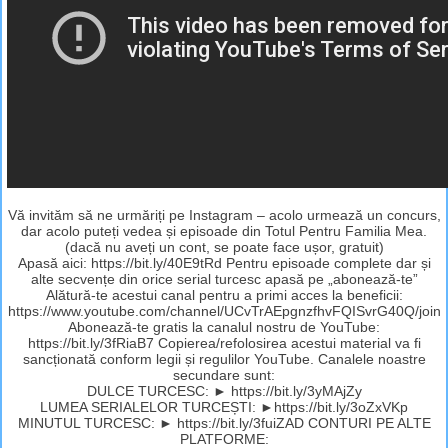
Vă invităm să ne urmăriți pe Instagram – acolo urmează un concurs,
dar acolo puteți vedea și episoade din Totul Pentru Familia Mea.
(dacă nu aveți un cont, se poate face ușor, gratuit)
Apasă aici: https://bit.ly/40E9tRd Pentru episoade complete dar și
alte secvențe din orice serial turcesc apasă pe „abonează-te”
Alătură-te acestui canal pentru a primi acces la beneficii:
https://www.youtube.com/channel/UCvTrAEpgnzfhvFQISvrG40Q/join
Abonează-te gratis la canalul nostru de YouTube:
https://bit.ly/3fRiaB7 Copierea/refolosirea acestui material va fi
sancționată conform legii și regulilor YouTube. Canalele noastre
secundare sunt:
DULCE TURCESC: ► https://bit.ly/3yMAjZy
LUMEA SERIALELOR TURCEȘTI: ►https://bit.ly/3oZxVKp
MINUTUL TURCESC: ► https://bit.ly/3fuiZAD CONTURI PE ALTE
PLATFORME: