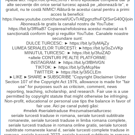
alte secvențe din orice serial turcesc apasă pe „abonează-te”, e
gratuit, nu te costă NIMIC! Alătură-te acestui canal pentru a primi
acces la beneficii:
https://www.youtube.com/channel/UCvTrAEpgnzfhvFQISvrG40Q/join
Abonează-te gratis la canalul nostru de YouTube:
https://bit.ly/3fRiaB7 Copierea/refolosirea acestui material va fi
sancționată conform legii și regulilor YouTube. Canalele noastre
secundare sunt:
DULCE TURCESC: ► https://bit.ly/3yMAjZy
LUMEA SERIALELOR TURCEȘTI: ►https://bit.ly/3oZxVKp
MINUTUL TURCESC: ► https://bit.ly/3fuiZAD
+altele CONTURI PE ALTE PLATFORME:
INSTAGRAM: ► https://bit.ly/3fBHVGN
TIKTOK: ► https://bit.ly/3yMcpNw
TWITTER: ► https://bit.ly/3i5CLEm
►LIKE ►SHARE ►SUBSCRIBE "Copyright Disclaimer Under
Section 107 of the Copyright Act 1976, allowance is made for "fair
use" for purposes such as criticism, comment, news
reporting, teaching, scholarship, and research. Fair use is a use
permitted by copyright statute that might otherwise be infringing.
Non-profit, educational or personal use tips the balance in favor of
fair use. Aici pe canal puteți găsi:
#melek #serialetraduse #rezumatserialturcesc
seriale turcesti traduse in romana, seriale turcesti subtitrate
romaneste, seriale turcesti traduse in limba romana complete,
seriale turcesti traduse in romana online gratis, seriale turcesti
subtitrate romaneste kanal d, seriale turcesti complete traduse in
romana, seriale turcesti 2023, seriale turcesti subtitrate in romana,