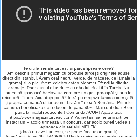
Te uiți la seriale turcești și parcă lipsește ceva?
Am deschis primul magazin cu produse turcești originale aduse
direct din Istanbul. Avem ceai negru, verde, de măceșe, de lămaie la
gramaj si la plic. Avem celebra cafea Mehmet Efendi la diferite
gramaje. Doar gustul ei te duce cu gândul că ai fi în Turcia. Nu
putea să lipsească baclavaua care are un gust proaspăt și bun la
orice oră. Ți-am făcut deja poftă? Intră pe magazinturcesc.com și fă-
ți propria comandă chiar acum. Livrăm în toată România. Primele
comenzi beneficiază de reduceri de până 90%. Mai sunt doar 9 ore
până la finalul reducerilor! Comandă ACUM! Apasă aici:
https://www.magazinturcesc.com/ Vă invităm să ne urmăriți pe
Instagram – acolo urmează un concurs, dar acolo puteți vedea și
episoade din serialul MELEK.
(dacă nu aveți un cont, se poate face ușor, gratuit)
Apasă aici: https://bit.ly/40E9tRd Pentru episoade complete dar și