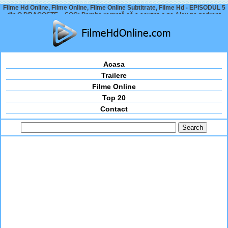
Filme Hd Online, Filme Online, Filme Online Subtitrate, Filme Hd - EPISODUL 5
din O DRAGOSTE – ȘOC: Pembe regretă că a acuzat-o pe Alev pe nedrept
Acasa
Trailere
Filme Online
Top 20
Contact