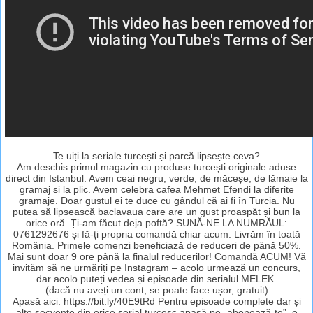
Te uiți la seriale turcești și parcă lipsește ceva?
Am deschis primul magazin cu produse turcești originale aduse
direct din Istanbul. Avem ceai negru, verde, de măceșe, de lămaie la
gramaj si la plic. Avem celebra cafea Mehmet Efendi la diferite
gramaje. Doar gustul ei te duce cu gândul că ai fi în Turcia. Nu
putea să lipsească baclavaua care are un gust proaspăt și bun la
orice oră. Ți-am făcut deja poftă? SUNĂ-NE LA NUMRĂUL:
0761292676 și fă-ți propria comandă chiar acum. Livrăm în toată
România. Primele comenzi beneficiază de reduceri de până 50%.
Mai sunt doar 9 ore până la finalul reducerilor! Comandă ACUM! Vă
invităm să ne urmăriți pe Instagram – acolo urmează un concurs,
dar acolo puteți vedea și episoade din serialul MELEK.
(dacă nu aveți un cont, se poate face ușor, gratuit)
Apasă aici: https://bit.ly/40E9tRd Pentru episoade complete dar și
alte secvențe din orice serial turcesc apasă pe „abonează-te”, e