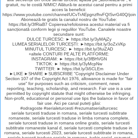
gratuit, nu te costă NIMIC! Alătură-te acestui canal pentru a primi
acces la beneficii:
https://www.youtube.com/channel/UCvTrAEpgnzfhvFQISvrG40Q/join
Abonează-te gratis la canalul nostru de YouTube:
https://bit.ly/3fRiaB7 Copierea/refolosirea acestui material va fi
sancționată conform legii și regulilor YouTube. Canalele noastre
secundare sunt:
DULCE TURCESC: ► https://bit.ly/3yMAjZy
LUMEA SERIALELOR TURCEȘTI: ►https://bit.ly/3oZxVKp
MINUTUL TURCESC: ► https://bit.ly/3fuiZAD
+altele CONTURI PE ALTE PLATFORME:
INSTAGRAM: ► https://bit.ly/3fBHVGN
TIKTOK: ► https://bit.ly/3yMcpNw
TWITTER: ► https://bit.ly/3i5CLEm
►LIKE ►SHARE ►SUBSCRIBE "Copyright Disclaimer Under
Section 107 of the Copyright Act 1976, allowance is made for "fair
use" for purposes such as criticism, comment, news
reporting, teaching, scholarship, and research. Fair use is a use
permitted by copyright statute that might otherwise be infringing.
Non-profit, educational or personal use tips the balance in favor of
fair use. Aici pe canal puteți găsi:
#odragoste #serialeturcesti #rezumatserialturcesc
seriale turcesti traduse in romana, seriale turcesti subtitrate
romaneste, seriale turcesti traduse in limba romana complete,
seriale turcesti traduse in romana online gratis, seriale turcesti
subtitrate romaneste kanal d, seriale turcesti complete traduse in
romana, seriale turcesti 2023, seriale turcesti subtitrate in romana,
seriale turcesti traduse,seriale in romana, turkis serial, rezumat