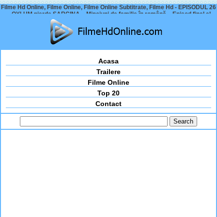
Filme Hd Online, Filme Online, Filme Online Subtitrate, Filme Hd - EPISODUL 26
– OYLUM pierde SARCINA – Minciuni de familie în română – Episod final al
serialului?
Acasa
Trailere
Filme Online
Top 20
Contact