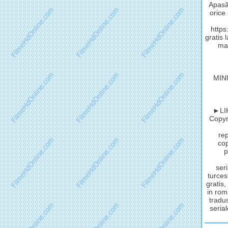
Apasă 
orice
http
gratis 
mat
MIN
►LIK
Copyri
rep
cop
p
seri
turces
gratis,
in rom
tradus
serial