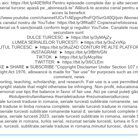
aici: https://bit.ly/40E9tRd Pentru episoade complete dar și alte secve
 serial turcesc apasă pe „abonează-te” Alătură-te acestui canal pentru a
acces la beneficii:
s://www.youtube.com/channel/UCvTrAEpgnzfhvFQISvrG40Q/join Abonea
la canalul nostru de YouTube: https://bit.ly/3fRiaB7 Copierea/refolosirea
erial va fi sancționată conform legii și regulilor YouTube. Canalele noa
secundare sunt:
DULCE TURCESC: ► https://bit.ly/3yMAjZy
LUMEA SERIALELOR TURCEȘTI: ►https://bit.ly/3oZxVKp
UTUL TURCESC: ► https://bit.ly/3fuiZAD CONTURI PE ALTE PLATFO
INSTAGRAM: ► https://bit.ly/3fBHVGN
TIKTOK: ► https://bit.ly/3yMcpNw
TWITTER: ► https://bit.ly/3i5CLEm
E ►SHARE ►SUBSCRIBE "Copyright Disclaimer Under Section 107 o
ght Act 1976, allowance is made for "fair use" for purposes such as cri
comment, news
orting, teaching, scholarship, and research. Fair use is a use permitte
yright statute that might otherwise be infringing. Non-profit, educationa
ersonal use tips the balance in favor of fair use. Aici pe canal puteți găs
#totulpentrufamiliamea #serialetraduse #rezumatserialturcesc
ale turcesti traduse in romana, seriale turcesti subtitrate romaneste, se
ti traduse in limba romana complete, seriale turcesti traduse in romana
 seriale turcesti subtitrate romaneste kanal d, seriale turcesti complete
ana, seriale turcesti 2023, seriale turcesti subtitrate in romana, seriale t
e,seriale in romana, turkis serial, rezumat seriale turcesti, lumea in 5 
e, turcesti, subtitrate,seriale traduse in romana,minutul turcesc, dulce 