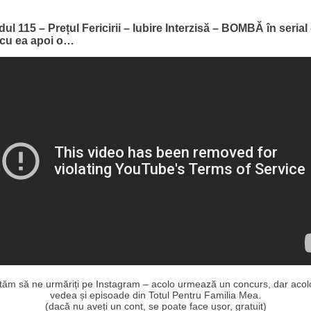
ul 115 – Prețul Fericirii – Iubire Interzisă – BOMBĂ în serial
 cu ea apoi o…
ităm să ne urmăriți pe Instagram – acolo urmează un concurs, dar acolo
vedea și episoade din Totul Pentru Familia Mea.
(dacă nu aveți un cont, se poate face ușor, gratuit)