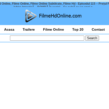
 Online, Filme Online, Filme Online Subtitrate, Filme Hd - Episodul 115 – Prețul Fe
Iubire Interzisă – BOMBĂ în serial – Se culcă cu ea apoi o…
Acasa
Trailere
Filme Online
Top 20
Contact