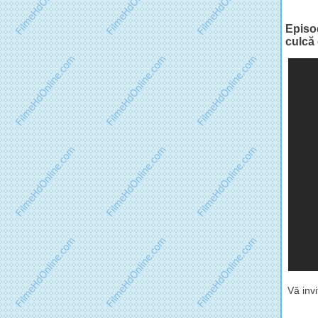
Episod
culcă
Vă inv