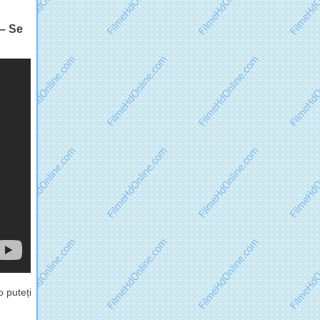
 – Se
 puteți