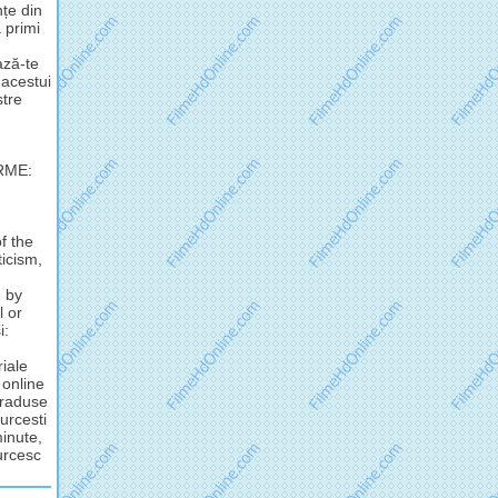
nțe din
 primi
ză-te
 acestui
stre
RME:
f the
ticism,
d by
l or
i:
riale
 online
 traduse
urcesti
minute,
turcesc