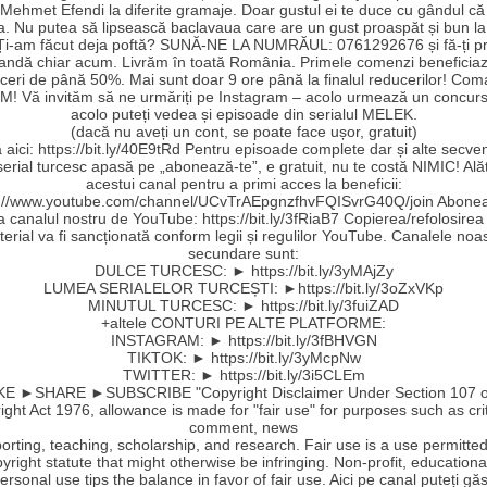
Mehmet Efendi la diferite gramaje. Doar gustul ei te duce cu gândul că a
a. Nu putea să lipsească baclavaua care are un gust proaspăt și bun la
 Ți-am făcut deja poftă? SUNĂ-NE LA NUMRĂUL: 0761292676 și fă-ți pr
ndă chiar acum. Livrăm în toată România. Primele comenzi beneficia
ceri de până 50%. Mai sunt doar 9 ore până la finalul reducerilor! Co
! Vă invităm să ne urmăriți pe Instagram – acolo urmează un concurs
acolo puteți vedea și episoade din serialul MELEK.
(dacă nu aveți un cont, se poate face ușor, gratuit)
aici: https://bit.ly/40E9tRd Pentru episoade complete dar și alte secve
serial turcesc apasă pe „abonează-te”, e gratuit, nu te costă NIMIC! Ală
acestui canal pentru a primi acces la beneficii:
s://www.youtube.com/channel/UCvTrAEpgnzfhvFQISvrG40Q/join Abonea
la canalul nostru de YouTube: https://bit.ly/3fRiaB7 Copierea/refolosirea
erial va fi sancționată conform legii și regulilor YouTube. Canalele noa
secundare sunt:
DULCE TURCESC: ► https://bit.ly/3yMAjZy
LUMEA SERIALELOR TURCEȘTI: ►https://bit.ly/3oZxVKp
MINUTUL TURCESC: ► https://bit.ly/3fuiZAD
+altele CONTURI PE ALTE PLATFORME:
INSTAGRAM: ► https://bit.ly/3fBHVGN
TIKTOK: ► https://bit.ly/3yMcpNw
TWITTER: ► https://bit.ly/3i5CLEm
E ►SHARE ►SUBSCRIBE "Copyright Disclaimer Under Section 107 o
ght Act 1976, allowance is made for "fair use" for purposes such as cri
comment, news
orting, teaching, scholarship, and research. Fair use is a use permitte
yright statute that might otherwise be infringing. Non-profit, educationa
ersonal use tips the balance in favor of fair use. Aici pe canal puteți găs