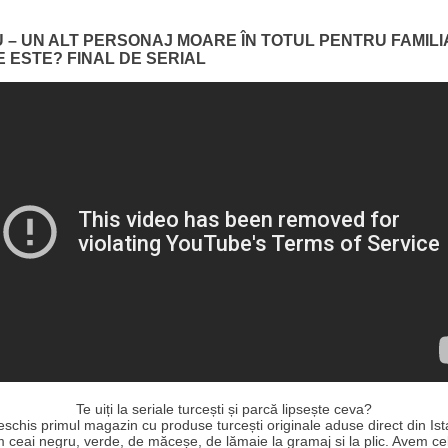
U – UN ALT PERSONAJ MOARE ÎN TOTUL PENTRU FAMILI
E ESTE? FINAL DE SERIAL
Te uiți la seriale turcești și parcă lipsește ceva?
schis primul magazin cu produse turcești originale aduse direct din Ist
 ceai negru, verde, de măceșe, de lămaie la gramaj si la plic. Avem ce