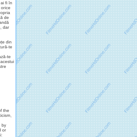
i fi în
 orice
opria
ză de
mandă
, dar
nțe din
tură-te
ză-te
 acestui
stre
f the
ticism,
d by
l or
i: