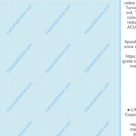
cafea 
Turci
oră.
coma
redu
ACUM
Apasă 
orice 
http
gratis 
mat
►LIK
Copyri
rep
cop
p