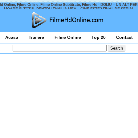
Hd Online, Filme Online, Filme Online Subtitrate, Filme Hd - DOLIU – UN ALT P
MOARE ÎN TOTUL PENTRU FAMILIA MEA – CINE ESTE? FINAL DE SERIAL
Acasa
Trailere
Filme Online
Top 20
Contact