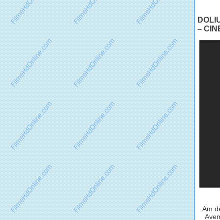
DOLI
– CIN
Am de
Avem