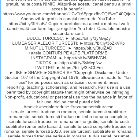
gratuit, nu te costă NIMIC! Alătură-te acestui canal pentru a primi
acces la beneficii:
https://www.youtube.com/channel/UCvTrAEpgnzfhvFQISvrG40Q/join
Abonează-te gratis la canalul nostru de YouTube:
https://bit.ly/3fRiaB7 Copierea/refolosirea acestui material va fi
sancționată conform legii și regulilor YouTube. Canalele noastre
secundare sunt:
DULCE TURCESC: ► https://bit.ly/3yMAjZy
LUMEA SERIALELOR TURCEȘTI: ►https://bit.ly/3oZxVKp
MINUTUL TURCESC: ► https://bit.ly/3fuiZAD
+altele CONTURI PE ALTE PLATFORME:
INSTAGRAM: ► https://bit.ly/3fBHVGN
TIKTOK: ► https://bit.ly/3yMcpNw
TWITTER: ► https://bit.ly/3i5CLEm
►LIKE ►SHARE ►SUBSCRIBE "Copyright Disclaimer Under
Section 107 of the Copyright Act 1976, allowance is made for "fair
use" for purposes such as criticism, comment, news
reporting, teaching, scholarship, and research. Fair use is a use
permitted by copyright statute that might otherwise be infringing.
Non-profit, educational or personal use tips the balance in favor of
fair use. Aici pe canal puteți găsi:
#melek #serialetraduse #rezumatserialturcesc
seriale turcesti traduse in romana, seriale turcesti subtitrate
romaneste, seriale turcesti traduse in limba romana complete,
seriale turcesti traduse in romana online gratis, seriale turcesti
subtitrate romaneste kanal d, seriale turcesti complete traduse in
romana, seriale turcesti 2023, seriale turcesti subtitrate in romana,
seriale turcesti traduse,seriale in romana, turkis serial, rezumat