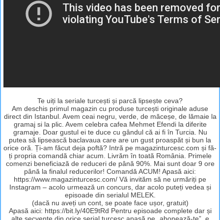
Te uiți la seriale turcești și parcă lipsește ceva?
Am deschis primul magazin cu produse turcești originale aduse
direct din Istanbul. Avem ceai negru, verde, de măceșe, de lămaie la
gramaj si la plic. Avem celebra cafea Mehmet Efendi la diferite
gramaje. Doar gustul ei te duce cu gândul că ai fi în Turcia. Nu
putea să lipsească baclavaua care are un gust proaspăt și bun la
orice oră. Ți-am făcut deja poftă? Intră pe magazinturcesc.com și fă-
ți propria comandă chiar acum. Livrăm în toată România. Primele
comenzi beneficiază de reduceri de până 90%. Mai sunt doar 9 ore
până la finalul reducerilor! Comandă ACUM! Apasă aici:
https://www.magazinturcesc.com/ Vă invităm să ne urmăriți pe
Instagram – acolo urmează un concurs, dar acolo puteți vedea și
episoade din serialul MELEK.
(dacă nu aveți un cont, se poate face ușor, gratuit)
Apasă aici: https://bit.ly/40E9tRd Pentru episoade complete dar și
alte secvențe din orice serial turcesc apasă pe „abonează-te”, e