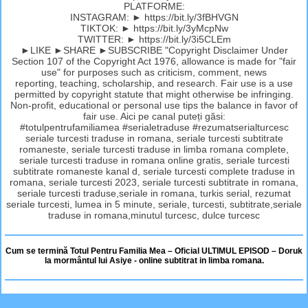
PLATFORME:
INSTAGRAM: ► https://bit.ly/3fBHVGN
TIKTOK: ► https://bit.ly/3yMcpNw
TWITTER: ► https://bit.ly/3i5CLEm
►LIKE ►SHARE ►SUBSCRIBE "Copyright Disclaimer Under
Section 107 of the Copyright Act 1976, allowance is made for "fair
use" for purposes such as criticism, comment, news
reporting, teaching, scholarship, and research. Fair use is a use
permitted by copyright statute that might otherwise be infringing.
Non-profit, educational or personal use tips the balance in favor of
fair use. Aici pe canal puteți găsi:
#totulpentrufamiliamea #serialetraduse #rezumatserialturcesc
seriale turcesti traduse in romana, seriale turcesti subtitrate
romaneste, seriale turcesti traduse in limba romana complete,
seriale turcesti traduse in romana online gratis, seriale turcesti
subtitrate romaneste kanal d, seriale turcesti complete traduse in
romana, seriale turcesti 2023, seriale turcesti subtitrate in romana,
seriale turcesti traduse,seriale in romana, turkis serial, rezumat
seriale turcesti, lumea in 5 minute, seriale, turcesti, subtitrate,seriale
traduse in romana,minutul turcesc, dulce turcesc
Cum se termină Totul Pentru Familia Mea – Oficial ULTIMUL EPISOD – Doruk
la mormântul lui Asiye - online subtitrat in limba romana.