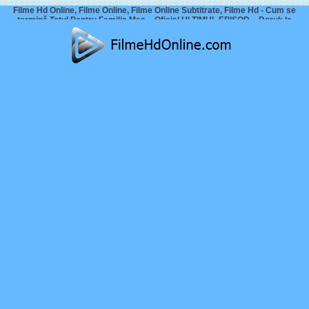
Filme Hd Online, Filme Online, Filme Online Subtitrate, Filme Hd - Cum se
termină Totul Pentru Familia Mea – Oficial ULTIMUL EPISOD – Doruk la
mormântul lui Asiye