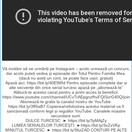
Vă invităm să ne urmăriți pe Instagram – acolo urmează un concurs,
dar acolo puteți vedea și episoade din Totul Pentru Familia Mea.
(dacă nu aveți un cont, se poate face ușor, gratuit)
Apasă aici: https://bit.ly/40E9tRd Pentru episoade complete dar și
alte secvențe din orice serial turcesc apasă pe „abonează-te”
Alătură-te acestui canal pentru a primi acces la beneficii:
https://www.youtube.com/channel/UCvTrAEpgnzfhvFQISvrG40Q/join
Abonează-te gratis la canalul nostru de YouTube:
https://bit.ly/3fRiaB7 Copierea/refolosirea acestui material va fi
sancționată conform legii și regulilor YouTube. Canalele noastre
secundare sunt:
DULCE TURCESC: ► https://bit.ly/3yMAjZy
LUMEA SERIALELOR TURCEȘTI: ►https://bit.ly/3oZxVKp
MINUTUL TURCESC: ► https://bit.ly/3fuiZAD CONTURI PE ALTE