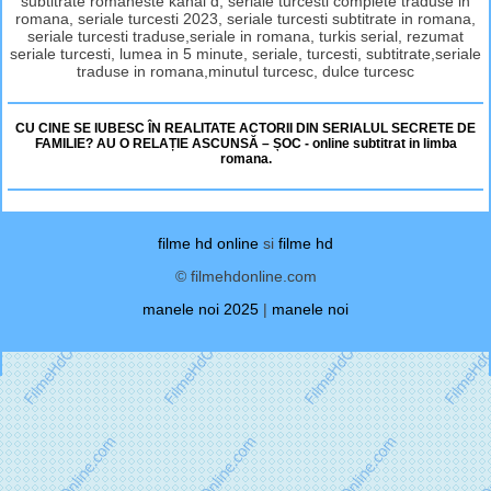
subtitrate romaneste kanal d, seriale turcesti complete traduse in
romana, seriale turcesti 2023, seriale turcesti subtitrate in romana,
seriale turcesti traduse,seriale in romana, turkis serial, rezumat
seriale turcesti, lumea in 5 minute, seriale, turcesti, subtitrate,seriale
traduse in romana,minutul turcesc, dulce turcesc
CU CINE SE IUBESC ÎN REALITATE ACTORII DIN SERIALUL SECRETE DE
FAMILIE? AU O RELAȚIE ASCUNSĂ – ȘOC - online subtitrat in limba
romana.
filme hd online
si
filme hd
© filmehdonline.com
manele noi 2025
|
manele noi