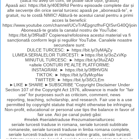
(dacă nu aveți un cont, se poate face ușor, gratuit)
Apasă aici: https://bit.ly/40E9tRd Pentru episoade complete dar și
alte secvențe din orice serial turcesc apasă pe „abonează-te”, e
gratuit, nu te costă NIMIC! Alătură-te acestui canal pentru a primi
acces la beneficii:
https://www.youtube.com/channel/UCvTrAEpgnzfhvFQISvrG40Q/join
Abonează-te gratis la canalul nostru de YouTube:
https://bit.ly/3fRiaB7 Copierea/refolosirea acestui material va fi
sancționată conform legii și regulilor YouTube. Canalele noastre
secundare sunt:
DULCE TURCESC: ► https://bit.ly/3yMAjZy
LUMEA SERIALELOR TURCEȘTI: ►https://bit.ly/3oZxVKp
MINUTUL TURCESC: ► https://bit.ly/3fuiZAD
+altele CONTURI PE ALTE PLATFORME:
INSTAGRAM: ► https://bit.ly/3fBHVGN
TIKTOK: ► https://bit.ly/3yMcpNw
TWITTER: ► https://bit.ly/3i5CLEm
►LIKE ►SHARE ►SUBSCRIBE "Copyright Disclaimer Under
Section 107 of the Copyright Act 1976, allowance is made for "fair
use" for purposes such as criticism, comment, news
reporting, teaching, scholarship, and research. Fair use is a use
permitted by copyright statute that might otherwise be infringing.
Non-profit, educational or personal use tips the balance in favor of
fair use. Aici pe canal puteți găsi:
#melek #serialetraduse #rezumatserialturcesc
seriale turcesti traduse in romana, seriale turcesti subtitrate
romaneste, seriale turcesti traduse in limba romana complete,
seriale turcesti traduse in romana online gratis, seriale turcesti