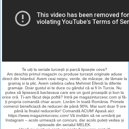
Te uiți la seriale turcești și parcă lipsește ceva?
Am deschis primul magazin cu produse turcești originale aduse
direct din Istanbul. Avem ceai negru, verde, de măceșe, de lămaie la
gramaj si la plic. Avem celebra cafea Mehmet Efendi la diferite
gramaje. Doar gustul ei te duce cu gândul că ai fi în Turcia. Nu
putea să lipsească baclavaua care are un gust proaspăt și bun la
orice oră. Ți-am făcut deja poftă? Intră pe magazinturcesc.com și fă-
ți propria comandă chiar acum. Livrăm în toată România. Primele
comenzi beneficiază de reduceri de până 90%. Mai sunt doar 9 ore
până la finalul reducerilor! Comandă ACUM! Apasă aici:
https://www.magazinturcesc.com/ Vă invităm să ne urmăriți pe
Instagram – acolo urmează un concurs, dar acolo puteți vedea și
episoade din serialul MELEK.