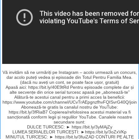
Vă invităm să ne urmăriți pe Instagram – acolo urmează un concurs,
dar acolo puteți vedea și episoade din Totul Pentru Familia Mea.
(dacă nu aveți un cont, se poate face ușor, gratuit)
Apasă aici: https://bit.ly/40E9tRd Pentru episoade complete dar și
alte secvențe din orice serial turcesc apasă pe „abonează-te”
Alătură-te acestui canal pentru a primi acces la beneficii:
https://www.youtube.com/channel/UCvTrAEpgnzfhvFQISvrG40Q/join
Abonează-te gratis la canalul nostru de YouTube:
https://bit.ly/3fRiaB7 Copierea/refolosirea acestui material va fi
sancționată conform legii și regulilor YouTube. Canalele noastre
secundare sunt:
DULCE TURCESC: ► https://bit.ly/3yMAjZy
LUMEA SERIALELOR TURCEȘTI: ►https://bit.ly/3oZxVKp
MINUTUL TURCESC: ► https://bit.ly/3fuiZAD CONTURI PE ALTE