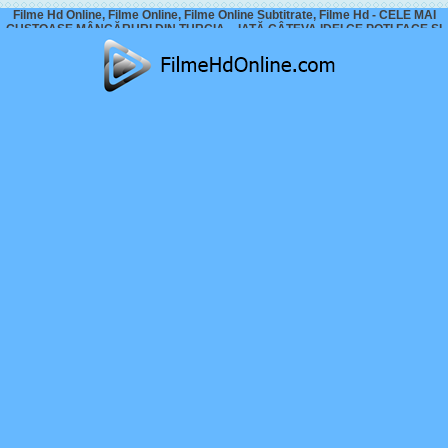
Filme Hd Online, Filme Online, Filme Online Subtitrate, Filme Hd - CELE MAI
GUSTOASE MÂNCĂRURI DIN TURCIA – IATĂ CÂTEVA IDEI CE POȚI FACE ȘI
TU ACASĂ LA TINE!