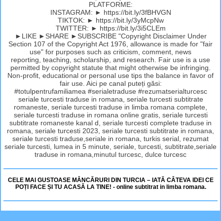
PLATFORME:
INSTAGRAM: ► https://bit.ly/3fBHVGN
TIKTOK: ► https://bit.ly/3yMcpNw
TWITTER: ► https://bit.ly/3i5CLEm
►LIKE ►SHARE ►SUBSCRIBE "Copyright Disclaimer Under
Section 107 of the Copyright Act 1976, allowance is made for "fair
use" for purposes such as criticism, comment, news
reporting, teaching, scholarship, and research. Fair use is a use
permitted by copyright statute that might otherwise be infringing.
Non-profit, educational or personal use tips the balance in favor of
fair use. Aici pe canal puteți găsi:
#totulpentrufamiliamea #serialetraduse #rezumatserialturcesc
seriale turcesti traduse in romana, seriale turcesti subtitrate
romaneste, seriale turcesti traduse in limba romana complete,
seriale turcesti traduse in romana online gratis, seriale turcesti
subtitrate romaneste kanal d, seriale turcesti complete traduse in
romana, seriale turcesti 2023, seriale turcesti subtitrate in romana,
seriale turcesti traduse,seriale in romana, turkis serial, rezumat
seriale turcesti, lumea in 5 minute, seriale, turcesti, subtitrate,seriale
traduse in romana,minutul turcesc, dulce turcesc
CELE MAI GUSTOASE MÂNCĂRURI DIN TURCIA – IATĂ CÂTEVA IDEI CE
POȚI FACE ȘI TU ACASĂ LA TINE! - online subtitrat in limba romana.