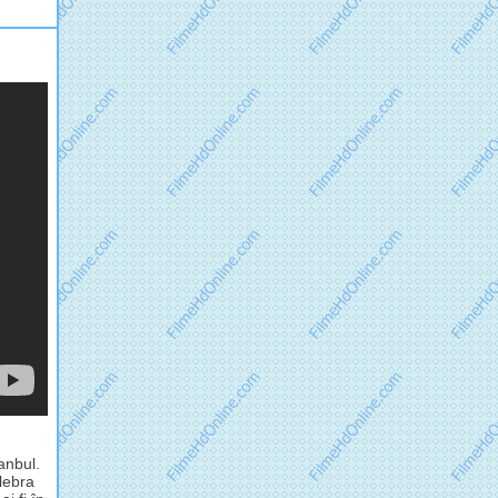
anbul.
lebra