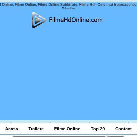
 Online, Filme Online, Filme Online Subtitrate, Filme Hd - Cele mai frumoase loc
Pământ
Acasa
Trailere
Filme Online
Top 20
Contact