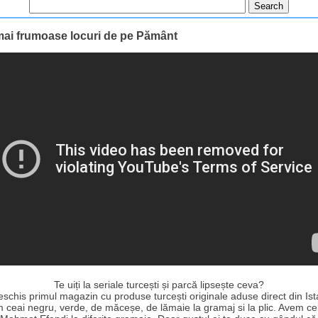
mai frumoase locuri de pe Pământ
Te uiți la seriale turcești și parcă lipsește ceva?
schis primul magazin cu produse turcești originale aduse direct din Ist
 ceai negru, verde, de măceșe, de lămaie la gramaj si la plic. Avem ce