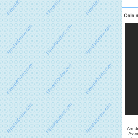
Cele 
Am de
Avem