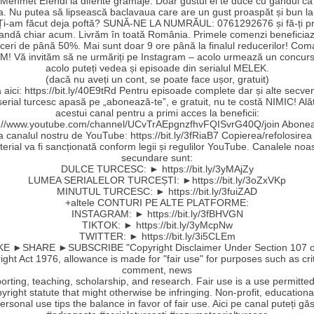
Mehmet Efendi la diferite gramaje. Doar gustul ei te duce cu gândul că a
a. Nu putea să lipsească baclavaua care are un gust proaspăt și bun la
 Ți-am făcut deja poftă? SUNĂ-NE LA NUMRĂUL: 0761292676 și fă-ți pr
ndă chiar acum. Livrăm în toată România. Primele comenzi beneficia
ceri de până 50%. Mai sunt doar 9 ore până la finalul reducerilor! Co
! Vă invităm să ne urmăriți pe Instagram – acolo urmează un concurs
acolo puteți vedea și episoade din serialul MELEK.
(dacă nu aveți un cont, se poate face ușor, gratuit)
aici: https://bit.ly/40E9tRd Pentru episoade complete dar și alte secve
serial turcesc apasă pe „abonează-te”, e gratuit, nu te costă NIMIC! Ală
acestui canal pentru a primi acces la beneficii:
s://www.youtube.com/channel/UCvTrAEpgnzfhvFQISvrG40Q/join Abonea
la canalul nostru de YouTube: https://bit.ly/3fRiaB7 Copierea/refolosirea
erial va fi sancționată conform legii și regulilor YouTube. Canalele noa
secundare sunt:
DULCE TURCESC: ► https://bit.ly/3yMAjZy
LUMEA SERIALELOR TURCEȘTI: ►https://bit.ly/3oZxVKp
MINUTUL TURCESC: ► https://bit.ly/3fuiZAD
+altele CONTURI PE ALTE PLATFORME:
INSTAGRAM: ► https://bit.ly/3fBHVGN
TIKTOK: ► https://bit.ly/3yMcpNw
TWITTER: ► https://bit.ly/3i5CLEm
E ►SHARE ►SUBSCRIBE "Copyright Disclaimer Under Section 107 o
ght Act 1976, allowance is made for "fair use" for purposes such as cri
comment, news
orting, teaching, scholarship, and research. Fair use is a use permitte
yright statute that might otherwise be infringing. Non-profit, educationa
ersonal use tips the balance in favor of fair use. Aici pe canal puteți găs