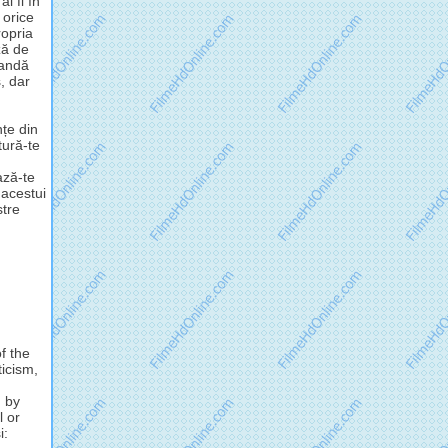
i fi în
 orice
opria
ză de
mandă
, dar
nțe din
tură-te
ză-te
 acestui
stre
f the
ticism,
d by
l or
i: