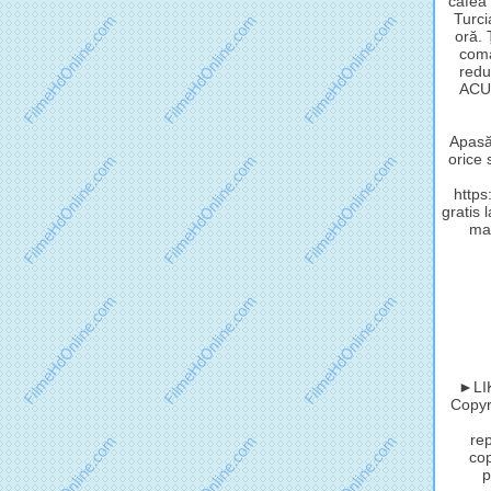
cafea 
Turci
oră.
coma
redu
ACUM
Apasă 
orice 
http
gratis 
mat
►LIK
Copyri
rep
cop
p