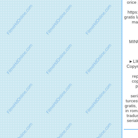
orice
http
gratis 
mat
MIN
►LIK
Copyri
rep
cop
p
seri
turces
gratis,
in rom
tradus
serial