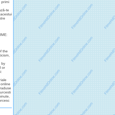
 primi
ză-te
 acestui
stre
RME:
f the
ticism,
d by
l or
i:
riale
 online
 traduse
urcesti
minute,
turcesc