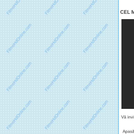
CEL M
Vă inv
Apasă 