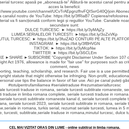
 serial turcesc apasă pe „abonează-te” Alătură-te acestui canal pentru a
acces la beneficii:
s://www.youtube.com/channel/UCvTrAEpgnzfhvFQISvrG40Q/join Abonea
la canalul nostru de YouTube: https://bit.ly/3fRiaB7 Copierea/refolosirea
erial va fi sancționată conform legii și regulilor YouTube. Canalele noa
secundare sunt:
DULCE TURCESC: ► https://bit.ly/3yMAjZy
LUMEA SERIALELOR TURCEȘTI: ►https://bit.ly/3oZxVKp
UTUL TURCESC: ► https://bit.ly/3fuiZAD CONTURI PE ALTE PLATFO
INSTAGRAM: ► https://bit.ly/3fBHVGN
TIKTOK: ► https://bit.ly/3yMcpNw
TWITTER: ► https://bit.ly/3i5CLEm
E ►SHARE ►SUBSCRIBE "Copyright Disclaimer Under Section 107 o
ght Act 1976, allowance is made for "fair use" for purposes such as cri
comment, news
orting, teaching, scholarship, and research. Fair use is a use permitte
yright statute that might otherwise be infringing. Non-profit, educationa
ersonal use tips the balance in favor of fair use. Aici pe canal puteți găs
#totulpentrufamiliamea #serialetraduse #rezumatserialturcesc
ale turcesti traduse in romana, seriale turcesti subtitrate romaneste, se
ti traduse in limba romana complete, seriale turcesti traduse in romana
 seriale turcesti subtitrate romaneste kanal d, seriale turcesti complete
ana, seriale turcesti 2023, seriale turcesti subtitrate in romana, seriale t
e,seriale in romana, turkis serial, rezumat seriale turcesti, lumea in 5 
e, turcesti, subtitrate,seriale traduse in romana,minutul turcesc, dulce 
CEL MAI VIZITAT ORAȘ DIN LUME - online subtitrat in limba romana.