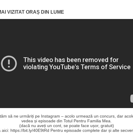
AI VIZITAT ORAȘ DIN LUME
ităm să ne urmăriți pe Instagram – acolo urmează un concurs, dar acolo
vedea și episoade din Totul Pentru Familia Mea.
(dacă nu aveți un cont, se poate face ușor, gratuit)
aici: https://bit.ly/40E9tRd Pentru episoade complete dar și alte secve