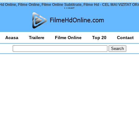
Hd Online, Filme Online, Filme Online Subtitrate, Filme Hd - CEL MAI VIZITAT O
LUME
Acasa
Trailere
Filme Online
Top 20
Contact