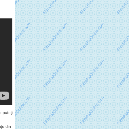
 puteți
nțe din