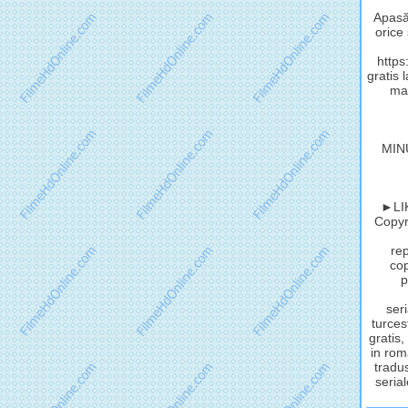
Apasă 
orice
http
gratis 
mat
MIN
►LIK
Copyri
rep
cop
p
seri
turces
gratis,
in rom
tradus
serial