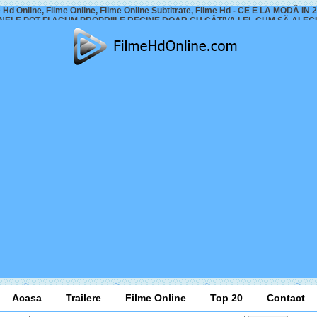
 Hd Online, Filme Online, Filme Online Subtitrate, Filme Hd - CE E LA MODĂ IN 
ELE POT FI ACUM PROPRIILE REGINE DOAR CU CÂȚIVA LEI -CUM SĂ ALEGI 
Acasa
Trailere
Filme Online
Top 20
Contact