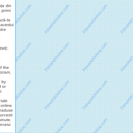
nțe din
 primi
ză-te
 acestui
stre
RME:
f the
ticism,
d by
l or
i:
riale
 online
 traduse
urcesti
minute,
turcesc