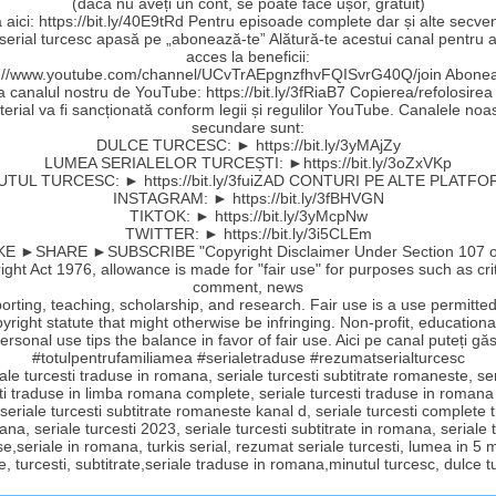
(dacă nu aveți un cont, se poate face ușor, gratuit)
aici: https://bit.ly/40E9tRd Pentru episoade complete dar și alte secve
 serial turcesc apasă pe „abonează-te” Alătură-te acestui canal pentru a
acces la beneficii:
s://www.youtube.com/channel/UCvTrAEpgnzfhvFQISvrG40Q/join Abonea
la canalul nostru de YouTube: https://bit.ly/3fRiaB7 Copierea/refolosirea
erial va fi sancționată conform legii și regulilor YouTube. Canalele noa
secundare sunt:
DULCE TURCESC: ► https://bit.ly/3yMAjZy
LUMEA SERIALELOR TURCEȘTI: ►https://bit.ly/3oZxVKp
UTUL TURCESC: ► https://bit.ly/3fuiZAD CONTURI PE ALTE PLATFO
INSTAGRAM: ► https://bit.ly/3fBHVGN
TIKTOK: ► https://bit.ly/3yMcpNw
TWITTER: ► https://bit.ly/3i5CLEm
E ►SHARE ►SUBSCRIBE "Copyright Disclaimer Under Section 107 o
ght Act 1976, allowance is made for "fair use" for purposes such as cri
comment, news
orting, teaching, scholarship, and research. Fair use is a use permitte
yright statute that might otherwise be infringing. Non-profit, educationa
ersonal use tips the balance in favor of fair use. Aici pe canal puteți găs
#totulpentrufamiliamea #serialetraduse #rezumatserialturcesc
ale turcesti traduse in romana, seriale turcesti subtitrate romaneste, se
ti traduse in limba romana complete, seriale turcesti traduse in romana
 seriale turcesti subtitrate romaneste kanal d, seriale turcesti complete
ana, seriale turcesti 2023, seriale turcesti subtitrate in romana, seriale t
e,seriale in romana, turkis serial, rezumat seriale turcesti, lumea in 5 
e, turcesti, subtitrate,seriale traduse in romana,minutul turcesc, dulce 