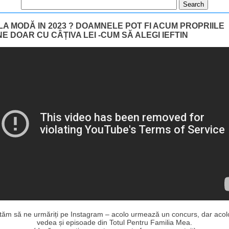
LA MODĂ IN 2023 ? DOAMNELE POT FI ACUM PROPRIILE
E DOAR CU CÂȚIVA LEI -CUM SĂ ALEGI IEFTIN
ităm să ne urmăriți pe Instagram – acolo urmează un concurs, dar acolo
vedea și episoade din Totul Pentru Familia Mea.