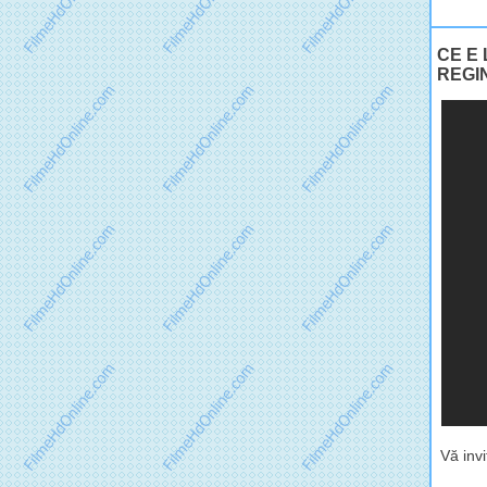
CE E 
REGIN
Vă inv