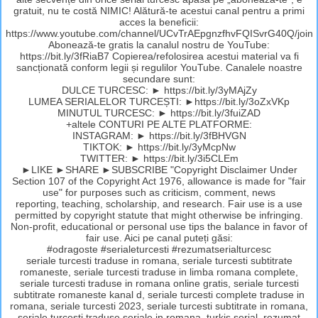
gratuit, nu te costă NIMIC! Alătură-te acestui canal pentru a primi
acces la beneficii:
https://www.youtube.com/channel/UCvTrAEpgnzfhvFQISvrG40Q/join
Abonează-te gratis la canalul nostru de YouTube:
https://bit.ly/3fRiaB7 Copierea/refolosirea acestui material va fi
sancționată conform legii și regulilor YouTube. Canalele noastre
secundare sunt:
DULCE TURCESC: ► https://bit.ly/3yMAjZy
LUMEA SERIALELOR TURCEȘTI: ►https://bit.ly/3oZxVKp
MINUTUL TURCESC: ► https://bit.ly/3fuiZAD
+altele CONTURI PE ALTE PLATFORME:
INSTAGRAM: ► https://bit.ly/3fBHVGN
TIKTOK: ► https://bit.ly/3yMcpNw
TWITTER: ► https://bit.ly/3i5CLEm
►LIKE ►SHARE ►SUBSCRIBE "Copyright Disclaimer Under
Section 107 of the Copyright Act 1976, allowance is made for "fair
use" for purposes such as criticism, comment, news
reporting, teaching, scholarship, and research. Fair use is a use
permitted by copyright statute that might otherwise be infringing.
Non-profit, educational or personal use tips the balance in favor of
fair use. Aici pe canal puteți găsi:
#odragoste #serialeturcesti #rezumatserialturcesc
seriale turcesti traduse in romana, seriale turcesti subtitrate
romaneste, seriale turcesti traduse in limba romana complete,
seriale turcesti traduse in romana online gratis, seriale turcesti
subtitrate romaneste kanal d, seriale turcesti complete traduse in
romana, seriale turcesti 2023, seriale turcesti subtitrate in romana,
seriale turcesti traduse,seriale in romana, turkis serial, rezumat