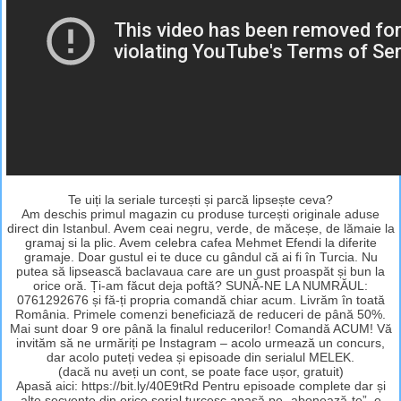
Te uiți la seriale turcești și parcă lipsește ceva?
Am deschis primul magazin cu produse turcești originale aduse
direct din Istanbul. Avem ceai negru, verde, de măceșe, de lămaie la
gramaj si la plic. Avem celebra cafea Mehmet Efendi la diferite
gramaje. Doar gustul ei te duce cu gândul că ai fi în Turcia. Nu
putea să lipsească baclavaua care are un gust proaspăt și bun la
orice oră. Ți-am făcut deja poftă? SUNĂ-NE LA NUMRĂUL:
0761292676 și fă-ți propria comandă chiar acum. Livrăm în toată
România. Primele comenzi beneficiază de reduceri de până 50%.
Mai sunt doar 9 ore până la finalul reducerilor! Comandă ACUM! Vă
invităm să ne urmăriți pe Instagram – acolo urmează un concurs,
dar acolo puteți vedea și episoade din serialul MELEK.
(dacă nu aveți un cont, se poate face ușor, gratuit)
Apasă aici: https://bit.ly/40E9tRd Pentru episoade complete dar și
alte secvențe din orice serial turcesc apasă pe „abonează-te”, e