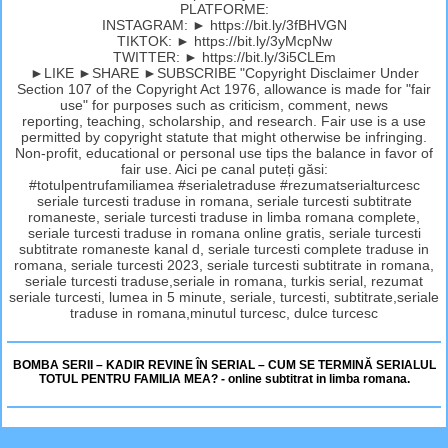
PLATFORME:
INSTAGRAM: ► https://bit.ly/3fBHVGN
TIKTOK: ► https://bit.ly/3yMcpNw
TWITTER: ► https://bit.ly/3i5CLEm
►LIKE ►SHARE ►SUBSCRIBE "Copyright Disclaimer Under
Section 107 of the Copyright Act 1976, allowance is made for "fair
use" for purposes such as criticism, comment, news
reporting, teaching, scholarship, and research. Fair use is a use
permitted by copyright statute that might otherwise be infringing.
Non-profit, educational or personal use tips the balance in favor of
fair use. Aici pe canal puteți găsi:
#totulpentrufamiliamea #serialetraduse #rezumatserialturcesc
seriale turcesti traduse in romana, seriale turcesti subtitrate
romaneste, seriale turcesti traduse in limba romana complete,
seriale turcesti traduse in romana online gratis, seriale turcesti
subtitrate romaneste kanal d, seriale turcesti complete traduse in
romana, seriale turcesti 2023, seriale turcesti subtitrate in romana,
seriale turcesti traduse,seriale in romana, turkis serial, rezumat
seriale turcesti, lumea in 5 minute, seriale, turcesti, subtitrate,seriale
traduse in romana,minutul turcesc, dulce turcesc
BOMBA SERII – KADIR REVINE ÎN SERIAL – CUM SE TERMINĂ SERIALUL
TOTUL PENTRU FAMILIA MEA? - online subtitrat in limba romana.