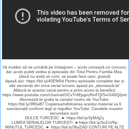
Vă invităm să ne urmăriți pe Instagram – acolo urmează un concurs,
dar acolo puteți vedea și episoade din Totul Pentru Familia Mea.
(dacă nu aveți un cont, se poate face ușor, gratuit)
Apasă aici: https://bit.ly/40E9tRd Pentru episoade complete dar și
alte secvențe din orice serial turcesc apasă pe „abonează-te”
Alătură-te acestui canal pentru a primi acces la beneficii:
https://www.youtube.com/channel/UCvTrAEpgnzfhvFQISvrG40Q/join
Abonează-te gratis la canalul nostru de YouTube:
https://bit.ly/3fRiaB7 Copierea/refolosirea acestui material va fi
sancționată conform legii și regulilor YouTube. Canalele noastre
secundare sunt:
DULCE TURCESC: ► https://bit.ly/3yMAjZy
LUMEA SERIALELOR TURCEȘTI: ►https://bit.ly/3oZxVKp
MINUTUL TURCESC: ► https://bit.ly/3fuiZAD CONTURI PE ALTE