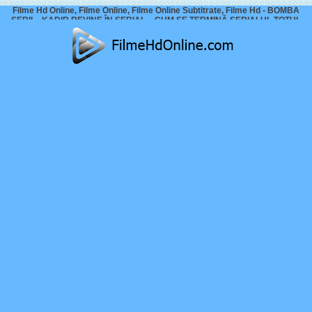
Filme Hd Online, Filme Online, Filme Online Subtitrate, Filme Hd - BOMBA
SERII – KADIR REVINE ÎN SERIAL – CUM SE TERMINĂ SERIALUL TOTUL
PENTRU FAMILIA MEA?