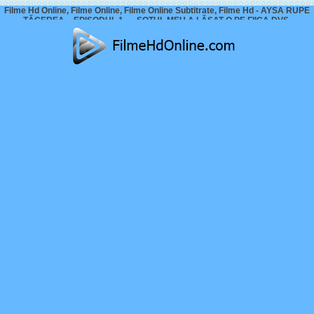
Filme Hd Online, Filme Online, Filme Online Subtitrate, Filme Hd - AYSA RUPE
TĂCEREA – EPISODUL 1 – „SOȚUL MEU A LĂSAT-O PE FIICA DVS.
GRAVIDĂ!”