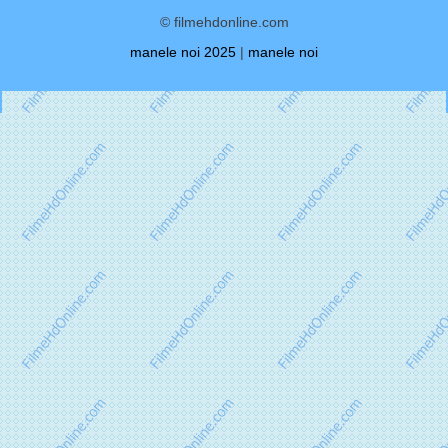
© filmehdonline.com
manele noi 2025
|
manele noi