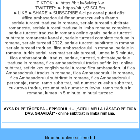
TIKTOK: ► https://bit.ly/3yMcpNw
TWITTER: ► https://bit.ly/3i5CLEm
►LIKE ►SHARE ►SUBSCRIBE Aici pe canal puteți găsi:
#fiica ambasadorului #manumesczuleyha #ramo
seriale turcesti traduse in romana, seriale turcesti subtitrate
romaneste, seriale turcesti traduse in limba romana complete,
seriale turcesti traduse in romana online gratis, seriale turcesti
subtitrate romaneste kanal d, seriale turcesti complete traduse in
romana, seriale turcesti 2022, seriale turcesti subtitrate in romana,
seriale turcesti traduse, fiica ambasadorului in romana, seriale in
romana, turkis serial, rezumat seriale turcesti, lumea in 5 minute,
fiica ambasadorului tradus, seriale, turcesti, subtitrate,seriale
traduse in romana, fiica ambasadorului tradus sefirin kızı online
subtitrat, sefirin kızı english serial turcesc fiica ambasadorului fiica
Ambasadorului tradus in romana, fiica Ambasadorului in romana,
fiica Ambasadorului subtritrat in romana, fiica Ambasadorului
personaje, ramo, ramo subtritrat, mă numesc zuleyha subtritrat,
cukurova tradus, rezumat mă numesc zuleyha, ramo tradus in
romana, lumea in 5 minute, minutul turcesc
AYSA RUPE TĂCEREA – EPISODUL 1 – „SOȚUL MEU A LĂSAT-O PE FIICA
DVS. GRAVIDĂ!” - online subtitrat in limba romana.
filme hd online
si
filme hd