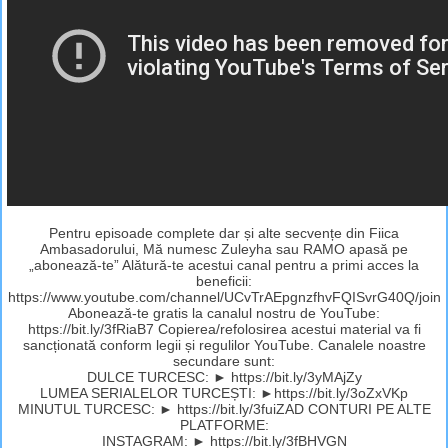
Pentru episoade complete dar și alte secvențe din Fiica
Ambasadorului, Mă numesc Zuleyha sau RAMO apasă pe
„abonează-te” Alătură-te acestui canal pentru a primi acces la
beneficii:
https://www.youtube.com/channel/UCvTrAEpgnzfhvFQISvrG40Q/join
Abonează-te gratis la canalul nostru de YouTube:
https://bit.ly/3fRiaB7 Copierea/refolosirea acestui material va fi
sancționată conform legii și regulilor YouTube. Canalele noastre
secundare sunt:
DULCE TURCESC: ► https://bit.ly/3yMAjZy
LUMEA SERIALELOR TURCEȘTI: ►https://bit.ly/3oZxVKp
MINUTUL TURCESC: ► https://bit.ly/3fuiZAD CONTURI PE ALTE
PLATFORME:
INSTAGRAM: ► https://bit.ly/3fBHVGN